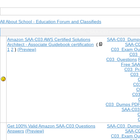
All About School - Education Forum and Classifieds
Posts Tagged With "SAA-C03 exam dumps"
Amazon SAA-C03 AWS Certified Solutions
SAA-C03 Dump
Architect - Associate Guidebook certification
(
SAA-C
1
2
)
(Preview)
C03 Exam Que
C03
C03 Questions
Free SAA
C03 Pra
C03 
C0
C
C03
C03 Dumps PD
SAA-C03
Get 100% Valid Amazon SAA-C03 Questions
SAA-C03 Dump
Answers
(Preview)
SAA-C
C03 Exam Que