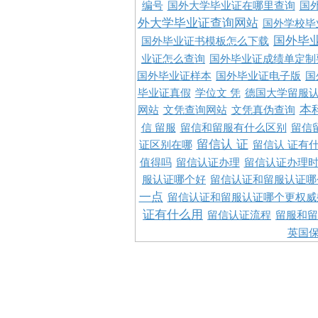
编号
国外大学毕业证在哪里查询
国
外大学毕业证查询网站
国外学校毕
国外毕
国外毕业证书模板怎么下载
业证怎么查询
国外毕业证成绩单定制
国外毕业证样本
国外毕业证电子版
国
毕业证真假
学位文 凭
德国大学留服认
本
网站
文凭查询网站
文凭真伪查询
信 留服
留信和留服有什么区别
留信
留信认 证
证区别在哪
留信认 证有
值得吗
留信认证办理
留信认证办理
服认证哪个好
留信认证和留服认证哪
一点
留信认证和留服认证哪个更权威
证有什么用
留信认证流程
留服和留
英国