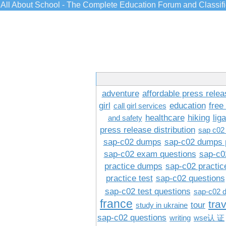
All About School - The Complete Education Forum and Classif
adventure
affordable press relea
girl
education
free
call girl services
healthcare
hiking
lig
and safety
press release distribution
sap c02
sap-c02 dumps
sap-c02 dumps 
sap-c02 exam questions
sap-c0
practice dumps
sap-c02 practi
practice test
sap-c02 questions
sap-c02 test questions
sap-c02 
france
tra
tour
study in ukraine
sap-c02 questions
writing
wse认 证