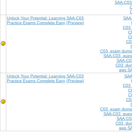
SAA-C03
Unlock Your Potential: Learning SAA-C03
SAA
Practice Exams Complete Easy
(Preview)
C03 
C
C
C0
C03 exam dump
SAA-C03 quest
SAA-C03
C03 dum
aws S
Unlock Your Potential: Learning SAA-C03
SAA
Practice Exams Complete Easy
(Preview)
C03 
C
C
C0
C03 exam dump
SAA-C03 quest
SAA-C03
C03 dum
aws S