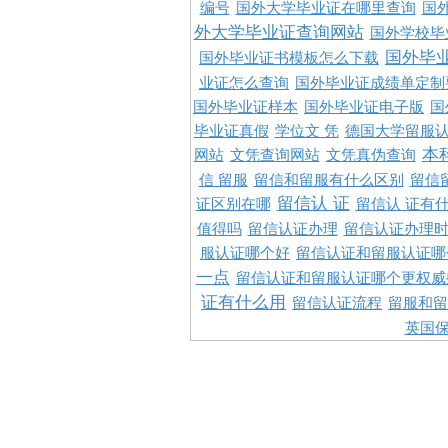
编号
国外大学毕业证在哪里查询
国
外大学毕业证查询网站
国外学校毕
国外毕
国外毕业证书模板怎么下载
业证怎么查询
国外毕业证成绩单定制
国外毕业证样本
国外毕业证电子版
国
毕业证真假
学位文 凭
德国大学留服认
本
网站
文凭查询网站
文凭真伪查询
信 留服
留信和留服有什么区别
留信
留信认 证
证区别在哪
留信认 证有
值得吗
留信认证办理
留信认证办理
服认证哪个好
留信认证和留服认证哪
一点
留信认证和留服认证哪个更权威
证有什么用
留信认证流程
留服和留
英国