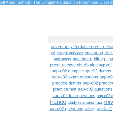
All About School - The Complete Education Forum and Classif
adventure
affordable press relea
girl
education
free
call girl services
healthcare
hiking
lig
and safety
press release distribution
sap c02
sap-c02 dumps
sap-c02 dumps 
sap-c02 exam questions
sap-c0
practice dumps
sap-c02 practi
practice test
sap-c02 questions
sap-c02 test questions
sap-c02 
france
tra
tour
study in ukraine
sap-c02 questions
writing
wse认 证