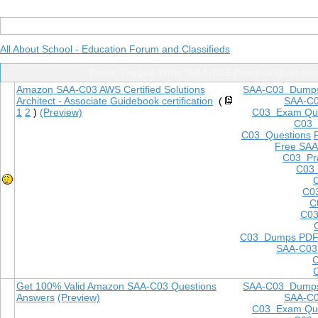
All About School - Education Forum and Classifieds
Posts Tagged With "SAA-C03 Practice Questio
Amazon SAA-C03 AWS Certified Solutions
SAA-C03 Dump
Architect - Associate Guidebook certification
(
SAA-C
1
2
)
(Preview)
C03 Exam Que
C03
C03 Questions
Free SAA
C03 Pra
C03 
C0
C
C03
C03 Dumps PD
SAA-C03
Get 100% Valid Amazon SAA-C03 Questions
SAA-C03 Dump
Answers
(Preview)
SAA-C
C03 Exam Que