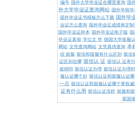
编号
国外大学毕业证在哪里查询
国
外大学毕业证查询网站
国外学校毕
国外毕
国外毕业证书模板怎么下载
业证怎么查询
国外毕业证成绩单定制
国外毕业证样本
国外毕业证电子版
国
毕业证真假
学位文 凭
德国大学留服认
本
网站
文凭查询网站
文凭真伪查询
信 留服
留信和留服有什么区别
留信
留信认 证
证区别在哪
留信认 证有
值得吗
留信认证办理
留信认证办理
服认证哪个好
留信认证和留服认证哪
一点
留信认证和留服认证哪个更权威
证有什么用
留信认证流程
留服和留
英国