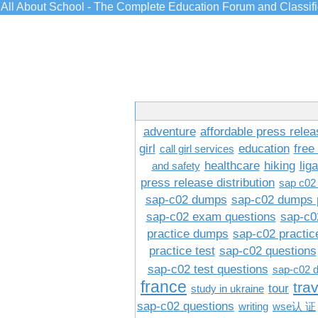
All About School - The Complete Education Forum and Classif
adventure
affordable press relea
girl
education
free
call girl services
healthcare
hiking
lig
and safety
press release distribution
sap c02
sap-c02 dumps
sap-c02 dumps 
sap-c02 exam questions
sap-c0
practice dumps
sap-c02 practi
practice test
sap-c02 questions
sap-c02 test questions
sap-c02 
france
tra
tour
study in ukraine
sap-c02 questions
writing
wse认 证