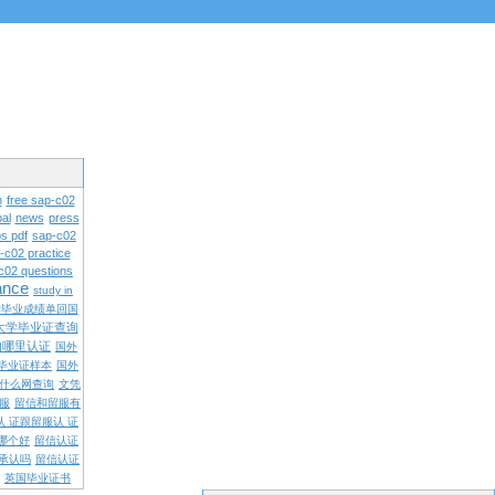
n
free sap-c02
al
news
press
s pdf
sap-c02
-c02 practice
c02 questions
rance
study in
学毕业成绩单回国
大学毕业证查询
内哪里认证
国外
毕业证样本
国外
什么网查询
文凭
留服
留信和留服有
认 证跟留服认 证
哪个好
留信认证
承认吗
留信认证
英国毕业证书