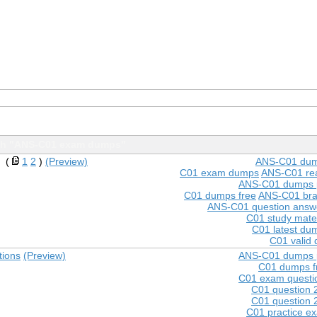
th "ANS-C01 exam dumps"
(
1
2
)
(Preview)
ANS-C01 du
C01 exam dumps
ANS-C01 re
ANS-C01 dumps 
C01 dumps free
ANS-C01 br
ANS-C01 question answ
C01 study mater
C01 latest du
C01 valid
tions
(Preview)
ANS-C01 dumps 
C01 dumps f
C01 exam questi
C01 question 
C01 question 
C01 practice e