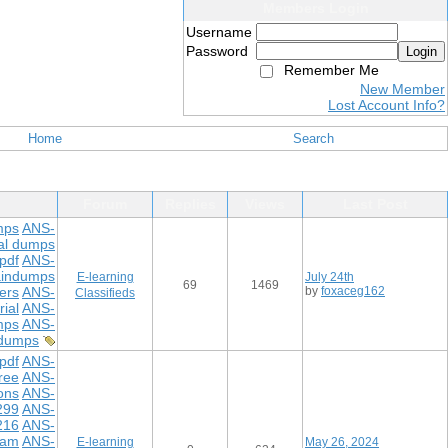
Members Login
Username
Password
Login
Remember Me
New Member
Lost Account Info?
Home
Search
Forum
Replies
Views
Last Post
mps
ANS-
al dumps
pdf
ANS-
aindumps
E-learning
July 24th
69
1469
ers
ANS-
by
foxaceg162
Classifieds
ial
ANS-
mps
ANS-
 dumps
pdf
ANS-
ree
ANS-
ons
ANS-
299
ANS-
216
ANS-
xam
ANS-
E-learning
May 26, 2024