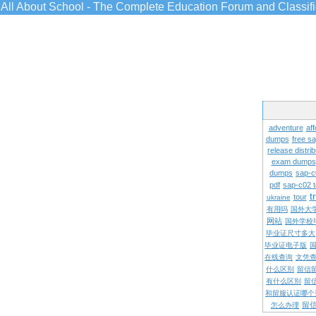
All About School - The Complete Education Forum and Classif
adventure
aff
dumps
free s
release distrib
exam dumps
dumps
sap-c
pdf
sap-c02 
t
tour
ukraine
有用吗
国外大
网站
国外学校
毕业证尺寸多大
毕业证电子版
在线查询
文凭
什么区别
留信
有什么区别
留
和留服认证哪个
留
怎么办理