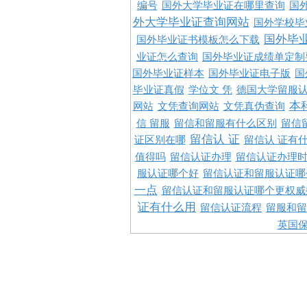
编号
国外大学毕业证在哪里查询
国
外大学毕业证查询网站
国外学校毕
国外毕
国外毕业证书模板怎么下载
业证怎么查询
国外毕业证成绩单定制
国外毕业证样本
国外毕业证电子版
国
毕业证真假
学位文 凭
德国大学留服认
本
网站
文凭查询网站
文凭真伪查询
信 留服
留信和留服有什么区别
留信
留信认 证
证区别在哪
留信认 证有
值得吗
留信认证办理
留信认证办理
服认证哪个好
留信认证和留服认证哪
一点
留信认证和留服认证哪个更权威
证有什么用
留信认证流程
留服和留
英国