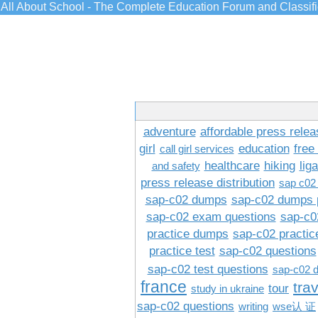
All About School - The Complete Education Forum and Classif
adventure
affordable press relea
girl
education
free
call girl services
healthcare
hiking
lig
and safety
press release distribution
sap c02
sap-c02 dumps
sap-c02 dumps 
sap-c02 exam questions
sap-c0
practice dumps
sap-c02 practi
practice test
sap-c02 questions
sap-c02 test questions
sap-c02 
france
tra
tour
study in ukraine
sap-c02 questions
writing
wse认 证