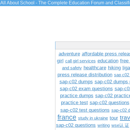
All About School - The Complete Education Forum and Classif
adventure
affordable press relea
girl
education
free
call girl services
healthcare
hiking
lig
and safety
press release distribution
sap c02
sap-c02 dumps
sap-c02 dumps 
sap-c02 exam questions
sap-c0
practice dumps
sap-c02 practi
practice test
sap-c02 questions
sap-c02 test questions
sap-c02 
france
tra
tour
study in ukraine
sap-c02 questions
writing
wse认 证