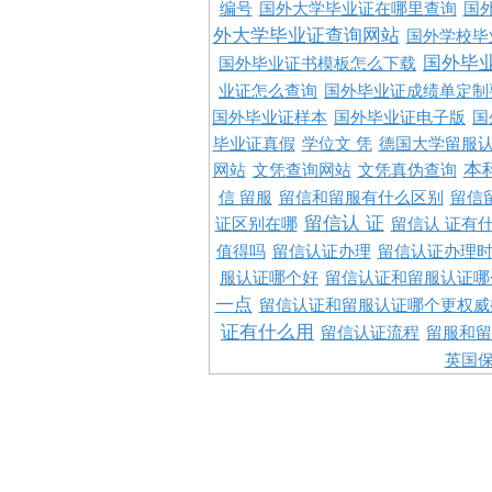
编号
国外大学毕业证在哪里查询
国
外大学毕业证查询网站
国外学校毕
国外毕
国外毕业证书模板怎么下载
业证怎么查询
国外毕业证成绩单定制
国外毕业证样本
国外毕业证电子版
国
毕业证真假
学位文 凭
德国大学留服认
本
网站
文凭查询网站
文凭真伪查询
信 留服
留信和留服有什么区别
留信
留信认 证
证区别在哪
留信认 证有
值得吗
留信认证办理
留信认证办理
服认证哪个好
留信认证和留服认证哪
一点
留信认证和留服认证哪个更权威
证有什么用
留信认证流程
留服和留
英国