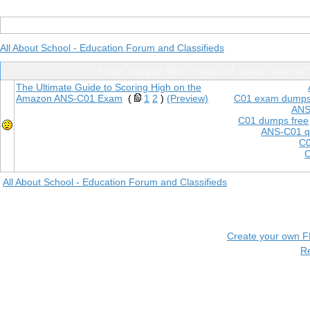
All About School - Education Forum and Classifieds
Posts Tagged With "ANS-C01 study material
The Ultimate Guide to Scoring High on the
Amazon ANS-C01 Exam
(
1
2
)
(Preview)
C01 exam dump
ANS
C01 dumps free
ANS-C01 q
C0
C
All About School - Education Forum and Classifieds
Create your own 
R