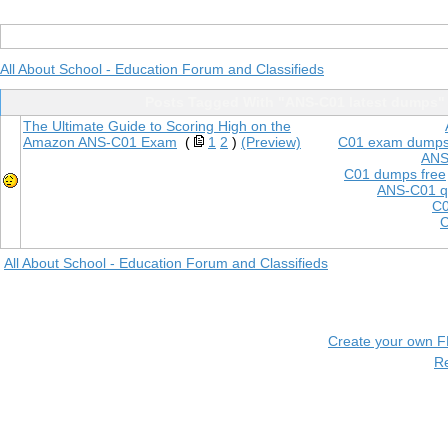
All About School - Education Forum and Classifieds
Posts Tagged With "ANS-C01 latest dumps"
The Ultimate Guide to Scoring High on the
Amazon ANS-C01 Exam
(
1
2
)
(Preview)
C01 exam dump
ANS
C01 dumps free
ANS-C01 q
C0
C
All About School - Education Forum and Classifieds
Create your own 
R