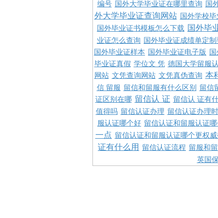
编号
国外大学毕业证在哪里查询
国
外大学毕业证查询网站
国外学校毕
国外毕
国外毕业证书模板怎么下载
业证怎么查询
国外毕业证成绩单定制
国外毕业证样本
国外毕业证电子版
国
毕业证真假
学位文 凭
德国大学留服认
本
网站
文凭查询网站
文凭真伪查询
信 留服
留信和留服有什么区别
留信
留信认 证
证区别在哪
留信认 证有
值得吗
留信认证办理
留信认证办理
服认证哪个好
留信认证和留服认证哪
一点
留信认证和留服认证哪个更权威
证有什么用
留信认证流程
留服和留
英国