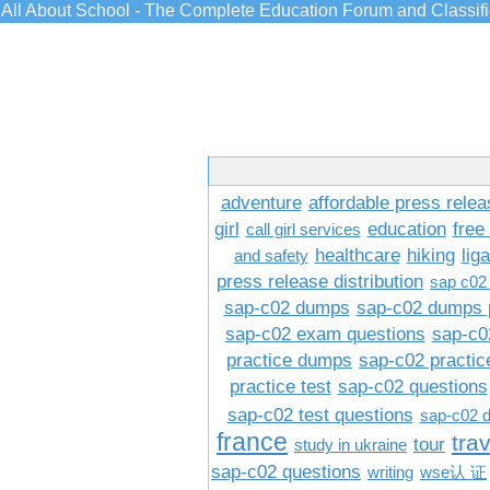
All About School - The Complete Education Forum and Classif
adventure
affordable press relea
girl
education
free
call girl services
healthcare
hiking
lig
and safety
press release distribution
sap c02
sap-c02 dumps
sap-c02 dumps 
sap-c02 exam questions
sap-c0
practice dumps
sap-c02 practi
practice test
sap-c02 questions
sap-c02 test questions
sap-c02 
france
tra
tour
study in ukraine
sap-c02 questions
writing
wse认 证