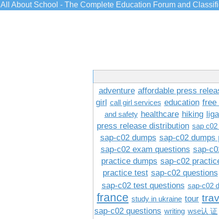
All About School - The Complete Education Forum and Classif
adventure
affordable press relea
girl
education
free
call girl services
healthcare
hiking
lig
and safety
press release distribution
sap c02
sap-c02 dumps
sap-c02 dumps 
sap-c02 exam questions
sap-c0
practice dumps
sap-c02 practi
practice test
sap-c02 questions
sap-c02 test questions
sap-c02 
france
tra
tour
study in ukraine
sap-c02 questions
writing
wse认 证