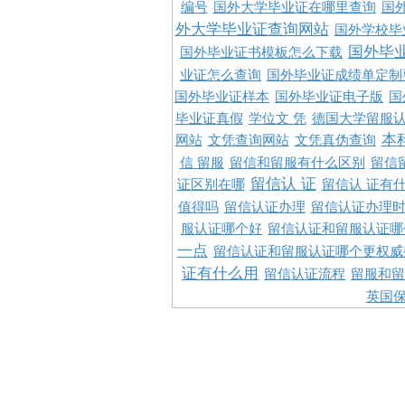
编号
国外大学毕业证在哪里查询
国
外大学毕业证查询网站
国外学校毕
国外毕
国外毕业证书模板怎么下载
业证怎么查询
国外毕业证成绩单定制
国外毕业证样本
国外毕业证电子版
国
毕业证真假
学位文 凭
德国大学留服认
本
网站
文凭查询网站
文凭真伪查询
信 留服
留信和留服有什么区别
留信
留信认 证
证区别在哪
留信认 证有
值得吗
留信认证办理
留信认证办理
服认证哪个好
留信认证和留服认证哪
一点
留信认证和留服认证哪个更权威
证有什么用
留信认证流程
留服和留
英国