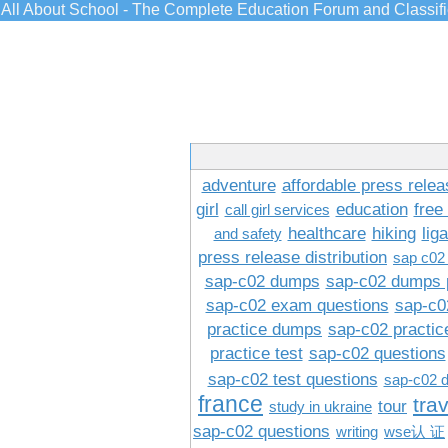
All About School - The Complete Education Forum and Classif
adventure
affordable press relea
girl
education
free
call girl services
healthcare
hiking
lig
and safety
press release distribution
sap c02
sap-c02 dumps
sap-c02 dumps 
sap-c02 exam questions
sap-c0
practice dumps
sap-c02 practi
practice test
sap-c02 questions
sap-c02 test questions
sap-c02 
france
tra
tour
study in ukraine
sap-c02 questions
writing
wse认 证