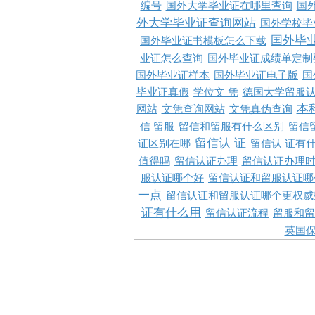
编号
国外大学毕业证在哪里查询
国
外大学毕业证查询网站
国外学校毕
国外毕
国外毕业证书模板怎么下载
业证怎么查询
国外毕业证成绩单定制
国外毕业证样本
国外毕业证电子版
国
毕业证真假
学位文 凭
德国大学留服认
本
网站
文凭查询网站
文凭真伪查询
信 留服
留信和留服有什么区别
留信
留信认 证
证区别在哪
留信认 证有
值得吗
留信认证办理
留信认证办理
服认证哪个好
留信认证和留服认证哪
一点
留信认证和留服认证哪个更权威
证有什么用
留信认证流程
留服和留
英国