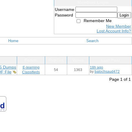
Members Login
Username
Password
Login
Remember Me
New Member
Lost Account Info?
Home
Search
Forum
Replies
Views
Last Post
5 Dumps
E-learning
18h ago
54
1363
F File
by
balochsaud472
Classifieds
Page 1 of 1