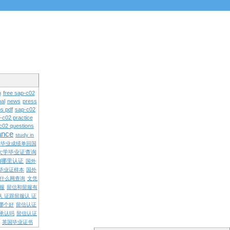
n
free sap-c02
al
news
press
s pdf
sap-c02
-c02 practice
c02 questions
rance
study in
学毕业成绩单回国
大学毕业证查询
内哪里认证
国外
毕业证样本
国外
什么网查询
文凭
留服
留信和留服有
认 证跟留服认 证
哪个好
留信认证
承认吗
留信认证
英国毕业证书