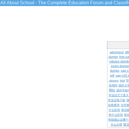
All About School - The Complete Education Forum and Classif
adventure
aff
dumps
free s
release distrib
exam dumps
dumps
sap-c
pdf
sap-c02 
t
tour
ukraine
有用吗
国外大
网站
国外学校
毕业证尺寸多大
毕业证电子版
在线查询
文凭
什么区别
留信
有什么区别
留
和留服认证哪个
留
怎么办理