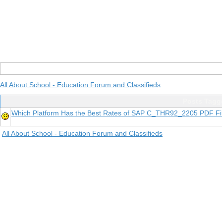
All About School - Education Forum and Classifieds
Posts Tagg
Which Platform Has the Best Rates of SAP C_THR92_2205 PDF Fi
All About School - Education Forum and Classifieds