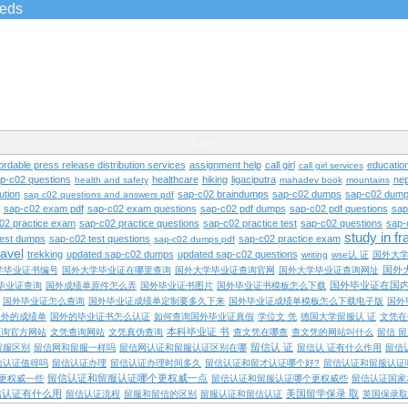
ieds
Tags
ordable press release distribution services
assignment help
call girl
educatio
call girl services
ap-c02 questions
healthcare
hiking
ligaciputra
nep
health and safety
mahadev book
mountains
ution
sap-c02 braindumps
sap-c02 dumps
sap-c02 dump
sap c02 questions and answers pdf
sap-c02 exam pdf
sap-c02 exam questions
sap-c02 pdf dumps
sap-c02 pdf questions
sap
02 practice exam
sap-c02 practice questions
sap-c02 practice test
sap-c02 questions
sap-
study in f
test dumps
sap-c02 test questions
sap-c02 practice exam
sap-c02 dumps pdf
ravel
trekking
updated sap-c02 dumps
updated sap-c02 questions
writing
wse认 证
国外大
国外
学毕业证书编号
国外大学毕业证在哪里查询
国外大学毕业证查询官网
国外大学毕业证查询网址
国外毕业证在国
毕业证查询
国外成绩单原件怎么弄
国外毕业证书图片
国外毕业证书模板怎么下载
国外毕业证怎么查询
国外毕业证成绩单定制要多久下来
国外毕业证成绩单模板怎么下载电子版
国外
国外的成绩单
国外的毕业证书怎么认证
如何查询国外毕业证真假
学位文 凭
德国大学留服认 证
文凭在
本科毕业证 书
查询官方网站
文凭查询网站
文凭真伪查询
查文凭在哪查
查文凭的网站叫什么
留信 
留信认 证
留服区别
留信网和留服一样吗
留信网认证和留服认证区别在哪
留信认 证有什么作用
留信
信认证值得吗
留信认证办理
留信认证办理时间多久
留信认证和留才认证哪个好?
留信认证和留服认证
留信认证和留服认证哪个更权威一点
更权威一些
留信认证和留服认证哪个更权威些
留信认证国家
信认证有什么用
美国留学保录 取
留信认证流程
留服和留信的区别
留服认证和留信认证
英国保录取