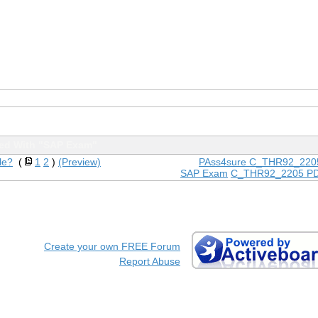
ed With "SAP Exam"
le?
(
1
2
)
(Preview)
PAss4sure C_THR92_220
SAP Exam
C_THR92_2205 PD
Create your own FREE Forum
Report Abuse