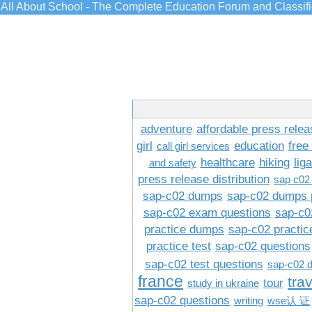
All About School - The Complete Education Forum and Classif
adventure
affordable press relea
girl
education
free
call girl services
healthcare
hiking
lig
and safety
press release distribution
sap c02
sap-c02 dumps
sap-c02 dumps 
sap-c02 exam questions
sap-c0
practice dumps
sap-c02 practi
practice test
sap-c02 questions
sap-c02 test questions
sap-c02 
france
tra
tour
study in ukraine
sap-c02 questions
writing
wse认 证