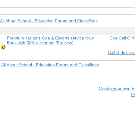
All About School - Education Forum and Classifieds
Posts Tagged With "Call Girl in Goa"
Premium call girls Goa & Escorts service Now
Goa Call Girl
Book with 50% discounts
(Preview)
Call Girls se
All About School - Education Forum and Classifieds
Create your own 
R