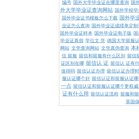
编号
国外大学毕业证在哪里查询
国
外大学毕业证查询网站
国外学校毕
国外毕
国外毕业证书模板怎么下载
业证怎么查询
国外毕业证成绩单定制
国外毕业证样本
国外毕业证电子版
国
毕业证真假
学位文 凭
德国大学留服认
本
网站
文凭查询网站
文凭真伪查询
信 留服
留信和留服有什么区别
留信
留信认 证
证区别在哪
留信认 证有
值得吗
留信认证办理
留信认证办理
服认证哪个好
留信认证和留服认证哪
一点
留信认证和留服认证哪个更权威
证有什么用
留信认证流程
留服和留
英国