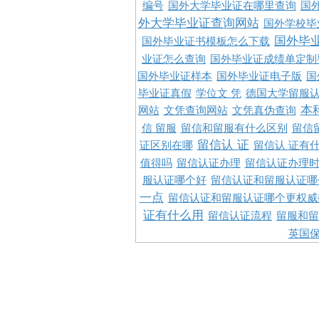
编号
国外大学毕业证在哪里查询
国
外大学毕业证查询网站
国外学校毕
国外毕
国外毕业证书模板怎么下载
业证怎么查询
国外毕业证成绩单定制
国外毕业证样本
国外毕业证电子版
国
毕业证真假
学位文 凭
德国大学留服认
本
网站
文凭查询网站
文凭真伪查询
信 留服
留信和留服有什么区别
留信
留信认 证
证区别在哪
留信认 证有
值得吗
留信认证办理
留信认证办理
服认证哪个好
留信认证和留服认证哪
一点
留信认证和留服认证哪个更权威
证有什么用
留信认证流程
留服和留
英国