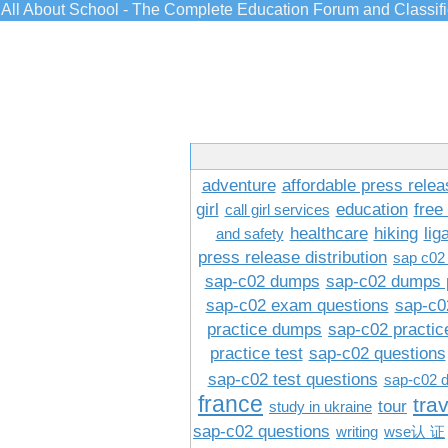
All About School - The Complete Education Forum and Classif
adventure
affordable press relea
girl
education
free
call girl services
healthcare
hiking
lig
and safety
press release distribution
sap c02
sap-c02 dumps
sap-c02 dumps 
sap-c02 exam questions
sap-c0
practice dumps
sap-c02 practi
practice test
sap-c02 questions
sap-c02 test questions
sap-c02 
france
tra
tour
study in ukraine
sap-c02 questions
writing
wse认 证