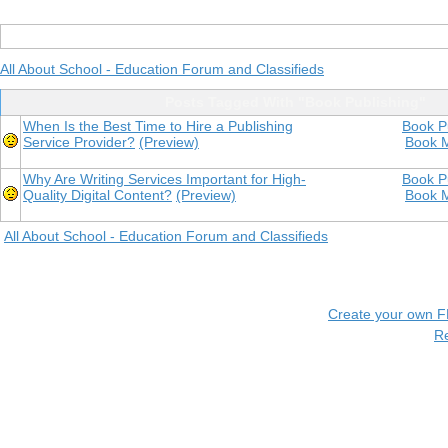
All About School - Education Forum and Classifieds
Posts Tagged With "Book Publishing"
When Is the Best Time to Hire a Publishing
Book P
Service Provider?
(Preview)
Book M
Why Are Writing Services Important for High-
Book P
Quality Digital Content?
(Preview)
Book M
All About School - Education Forum and Classifieds
Create your own 
R