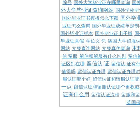
编号
国外大学毕业证在哪里查询
国
外大学毕业证查询网站
国外学校毕
国外毕
国外毕业证书模板怎么下载
业证怎么查询
国外毕业证成绩单定制
国外毕业证样本
国外毕业证电子版
国
毕业证真假
学位文 凭
德国大学留服认
本
网站
文凭查询网站
文凭真伪查询
信 留服
留信和留服有什么区别
留信
留信认 证
证区别在哪
留信认 证有
值得吗
留信认证办理
留信认证办理
服认证哪个好
留信认证和留服认证哪
一点
留信认证和留服认证哪个更权威
证有什么用
留信认证流程
留服和留
英国