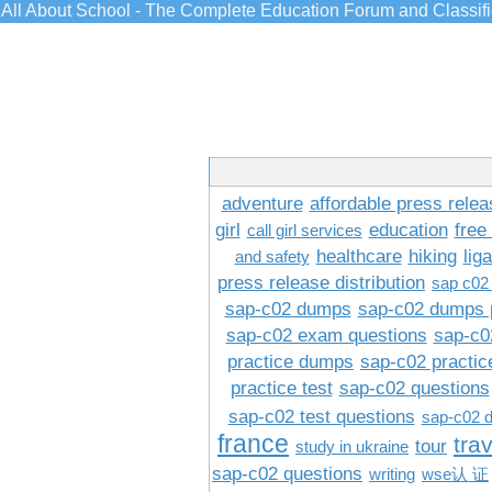
All About School - The Complete Education Forum and Classif
adventure
affordable press relea
girl
education
free
call girl services
healthcare
hiking
lig
and safety
press release distribution
sap c02
sap-c02 dumps
sap-c02 dumps 
sap-c02 exam questions
sap-c0
practice dumps
sap-c02 practi
practice test
sap-c02 questions
sap-c02 test questions
sap-c02 
france
tra
tour
study in ukraine
sap-c02 questions
writing
wse认 证