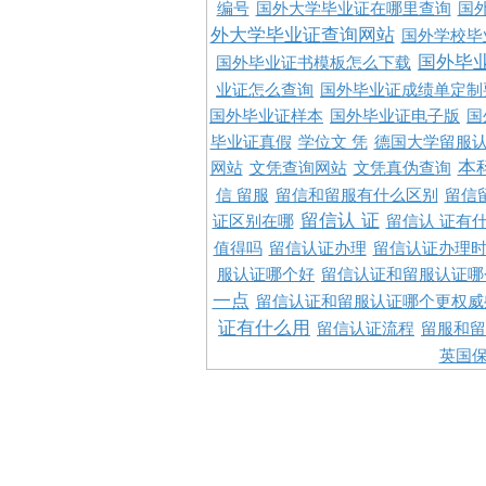
编号
国外大学毕业证在哪里查询
国
外大学毕业证查询网站
国外学校毕
国外毕
国外毕业证书模板怎么下载
业证怎么查询
国外毕业证成绩单定制
国外毕业证样本
国外毕业证电子版
国
毕业证真假
学位文 凭
德国大学留服认
本
网站
文凭查询网站
文凭真伪查询
信 留服
留信和留服有什么区别
留信
留信认 证
证区别在哪
留信认 证有
值得吗
留信认证办理
留信认证办理
服认证哪个好
留信认证和留服认证哪
一点
留信认证和留服认证哪个更权威
证有什么用
留信认证流程
留服和留
英国