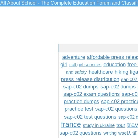
All About School - The Complete Education Forum and Classif
adventure
affordable press relea
girl
education
free
call girl services
healthcare
hiking
lig
and safety
press release distribution
sap c02
sap-c02 dumps
sap-c02 dumps 
sap-c02 exam questions
sap-c0
practice dumps
sap-c02 practi
practice test
sap-c02 questions
sap-c02 test questions
sap-c02 
france
tra
tour
study in ukraine
sap-c02 questions
writing
wse认 证