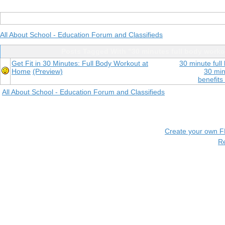
All About School - Education Forum and Classifieds
Posts Tagged With "30 minutes full body worko
Get Fit in 30 Minutes: Full Body Workout at
30 minute ful
Home
(Preview)
30 min
benefits
All About School - Education Forum and Classifieds
Create your own 
R