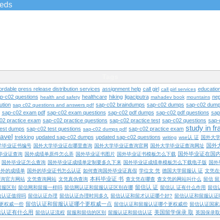
ieds
Tags
ordable press release distribution services
assignment help
call girl
educatio
call girl services
ap-c02 questions
healthcare
hiking
ligaciputra
nep
health and safety
mahadev book
mountains
ution
sap-c02 braindumps
sap-c02 dumps
sap-c02 dump
sap c02 questions and answers pdf
sap-c02 exam pdf
sap-c02 exam questions
sap-c02 pdf dumps
sap-c02 pdf questions
sap
02 practice exam
sap-c02 practice questions
sap-c02 practice test
sap-c02 questions
sap-
study in f
test dumps
sap-c02 test questions
sap-c02 practice exam
sap-c02 dumps pdf
ravel
trekking
updated sap-c02 dumps
updated sap-c02 questions
writing
wse认 证
国外大
国外
学毕业证书编号
国外大学毕业证在哪里查询
国外大学毕业证查询官网
国外大学毕业证查询网址
国外毕业证在国
毕业证查询
国外成绩单原件怎么弄
国外毕业证书图片
国外毕业证书模板怎么下载
国外毕业证怎么查询
国外毕业证成绩单定制要多久下来
国外毕业证成绩单模板怎么下载电子版
国外
国外的成绩单
国外的毕业证书怎么认证
如何查询国外毕业证真假
学位文 凭
德国大学留服认 证
文凭在
本科毕业证 书
查询官方网站
文凭查询网站
文凭真伪查询
查文凭在哪查
查文凭的网站叫什么
留信 
留信认 证
留服区别
留信网和留服一样吗
留信网认证和留服认证区别在哪
留信认 证有什么作用
留信
信认证值得吗
留信认证办理
留信认证办理时间多久
留信认证和留才认证哪个好?
留信认证和留服认证
留信认证和留服认证哪个更权威一点
更权威一些
留信认证和留服认证哪个更权威些
留信认证国家
信认证有什么用
美国留学保录 取
留信认证流程
留服和留信的区别
留服认证和留信认证
英国保录取