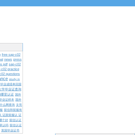
n
free sap-c02
al
news
press
s pdf
sap-c02
-c02 practice
c02 questions
rance
study in
学毕业成绩单回国
大学毕业证查询
内哪里认证
国外
毕业证样本
国外
什么网查询
文凭
留服
留信和留服有
认 证跟留服认 证
哪个好
留信认证
承认吗
留信认证
英国毕业证书