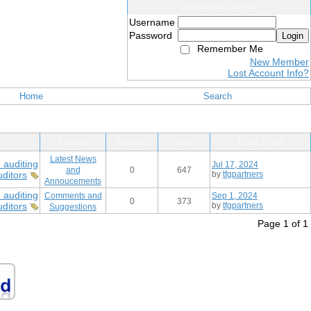
Members Login
Username
Password
Login
Remember Me
New Member
Lost Account Info?
Home
Search
Forum
Replies
Views
Last Post
Latest News
 auditing
Jul 17, 2024
and
0
647
uditors
by
tfgpartners
Annoucements
 auditing
Comments and
Sep 1, 2024
0
373
uditors
by
tfgpartners
Suggestions
Page 1 of 1