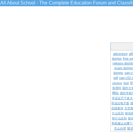
All About School - The Complete Education Forum and Classif
adventure
aff
dumps
free s
release distrib
exam dumps
dumps
sap-c
pdf
sap-c02 
t
tour
ukraine
有用吗
国外大
网站
国外学校
毕业证尺寸多大
毕业证电子版
在线查询
文凭
什么区别
留信
有什么区别
留
和留服认证哪个
留
怎么办理