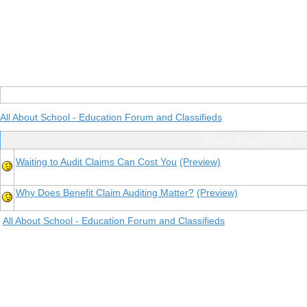
All About School - Education Forum and Classifieds
Posts Tagged With "m
Waiting to Audit Claims Can Cost You
(Preview)
Why Does Benefit Claim Auditing Matter?
(Preview)
All About School - Education Forum and Classifieds