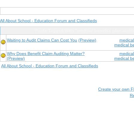
All About School - Education Forum and Classifieds
Posts Tagged With "medical benefits plan audit
Waiting to Audit Claims Can Cost You
(Preview)
medical
medical be
Why Does Benefit Claim Auditing Matter?
medical
(Preview)
medical be
All About School - Education Forum and Classifieds
Create your own 
R