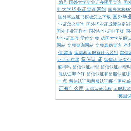
编号
国外大学毕业证在哪里查询
国
外大学毕业证查询网站
国外学校毕
国外毕
国外毕业证书模板怎么下载
业证怎么查询
国外毕业证成绩单定制
国外毕业证样本
国外毕业证电子版
国
毕业证真假
学位文 凭
德国大学留服认
本
网站
文凭查询网站
文凭真伪查询
信 留服
留信和留服有什么区别
留信
留信认 证
证区别在哪
留信认 证有
值得吗
留信认证办理
留信认证办理
服认证哪个好
留信认证和留服认证哪
一点
留信认证和留服认证哪个更权威
证有什么用
留信认证流程
留服和留
英国