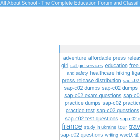
All About School - The Complete Education Forum and Classif
adventure
affordable press relea
girl
education
free
call girl services
healthcare
hiking
lig
and safety
press release distribution
sap c02
sap-c02 dumps
sap-c02 dumps 
sap-c02 exam questions
sap-c0
practice dumps
sap-c02 practi
practice test
sap-c02 questions
sap-c02 test questions
sap-c02 
france
tra
tour
study in ukraine
sap-c02 questions
writing
wse认 证