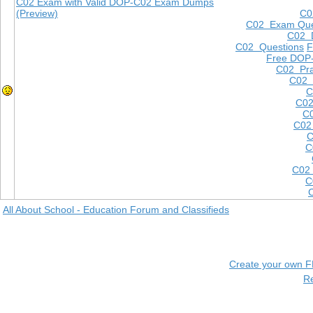
C02 Exam with Valid DOP-C02 Exam Dumps
(Preview)
C0
C02 Exam Que
C02 
C02 Questions
F
Free DOP
C02 Pra
C02 
C
C02
C0
C02
C
C
C02
C
All About School - Education Forum and Classifieds
Create your own 
R