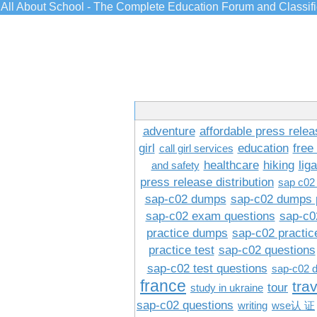
All About School - The Complete Education Forum and Classif
adventure
affordable press relea
girl
education
free
call girl services
healthcare
hiking
lig
and safety
press release distribution
sap c02
sap-c02 dumps
sap-c02 dumps 
sap-c02 exam questions
sap-c0
practice dumps
sap-c02 practi
practice test
sap-c02 questions
sap-c02 test questions
sap-c02 
france
tra
tour
study in ukraine
sap-c02 questions
writing
wse认 证