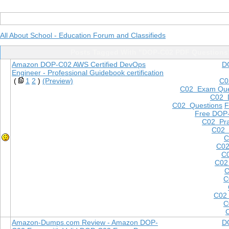
All About School - Education Forum and Classifieds
Posts Tagged With "DOP-C02 PDF Questions
Amazon DOP-C02 AWS Certified DevOps
D
Engineer - Professional Guidebook certification
(
1
2
)
(Preview)
C0
C02 Exam Que
C02 
C02 Questions
F
Free DOP
C02 Pra
C02 
C
C02
C0
C02
C
C
C02
C
Amazon-Dumps.com Review - Amazon DOP-
D