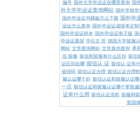
编号
国外大学毕业证在哪里查询
国
外大学毕业证查询网站
国外学校毕
国外毕
国外毕业证书模板怎么下载
业证怎么查询
国外毕业证成绩单定制
国外毕业证样本
国外毕业证电子版
国
毕业证真假
学位文 凭
德国大学留服认
本
网站
文凭查询网站
文凭真伪查询
信 留服
留信和留服有什么区别
留信
留信认 证
证区别在哪
留信认 证有
值得吗
留信认证办理
留信认证办理
服认证哪个好
留信认证和留服认证哪
一点
留信认证和留服认证哪个更权威
证有什么用
留信认证流程
留服和留
英国