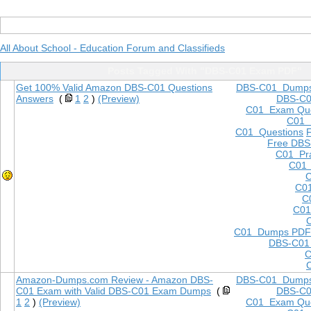
All About School - Education Forum and Classifieds
Posts Tagged With "DBS-C01 Exam PDF"
Get 100% Valid Amazon DBS-C01 Questions
DBS-C01 Dump
Answers
(
1
2
)
(Preview)
DBS-C
C01 Exam Que
C01
C01 Questions
Free DBS
C01 Pra
C01 
C
C01
C
C01
C01 Dumps PDF
DBS-C01
C
Amazon-Dumps.com Review - Amazon DBS-
DBS-C01 Dump
C01 Exam with Valid DBS-C01 Exam Dumps
(
DBS-C
1
2
)
(Preview)
C01 Exam Que