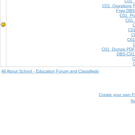
C01
C01 Questions
Free DBS
C01 Pra
C01 
C
C01
C
C01
C01 Dumps PDF
DBS-C01
C
All About School - Education Forum and Classifieds
Create your own 
R