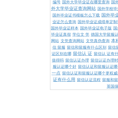
编号
国外大学毕业证在哪里查询
国
外大学毕业证查询网站
国外学校毕
国外毕
国外毕业证书模板怎么下载
业证怎么查询
国外毕业证成绩单定制
国外毕业证样本
国外毕业证电子版
国
毕业证真假
学位文 凭
德国大学留服认
本
网站
文凭查询网站
文凭真伪查询
信 留服
留信和留服有什么区别
留信
留信认 证
证区别在哪
留信认 证有
值得吗
留信认证办理
留信认证办理
服认证哪个好
留信认证和留服认证哪
一点
留信认证和留服认证哪个更权威
证有什么用
留信认证流程
留服和留
英国