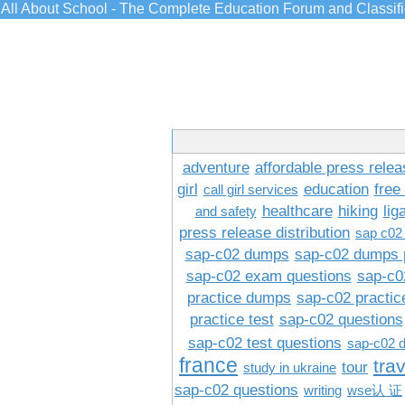
All About School - The Complete Education Forum and Classif
adventure
affordable press relea
girl
education
free
call girl services
healthcare
hiking
lig
and safety
press release distribution
sap c02
sap-c02 dumps
sap-c02 dumps 
sap-c02 exam questions
sap-c0
practice dumps
sap-c02 practi
practice test
sap-c02 questions
sap-c02 test questions
sap-c02 
france
tra
tour
study in ukraine
sap-c02 questions
writing
wse认 证