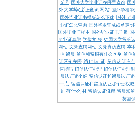
编号
国外大学毕业证在哪里查询
国
外大学毕业证查询网站
国外学校毕
国外毕
国外毕业证书模板怎么下载
业证怎么查询
国外毕业证成绩单定制
国外毕业证样本
国外毕业证电子版
国
毕业证真假
学位文 凭
德国大学留服认
本
网站
文凭查询网站
文凭真伪查询
信 留服
留信和留服有什么区别
留信
留信认 证
证区别在哪
留信认 证有
值得吗
留信认证办理
留信认证办理
服认证哪个好
留信认证和留服认证哪
一点
留信认证和留服认证哪个更权威
证有什么用
留信认证流程
留服和留
英国