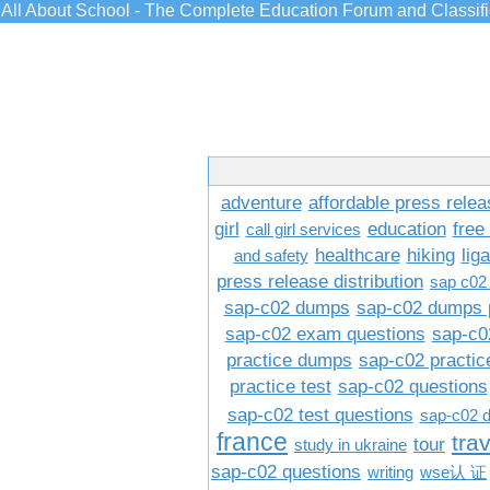
All About School - The Complete Education Forum and Classif
adventure
affordable press relea
girl
education
free
call girl services
healthcare
hiking
lig
and safety
press release distribution
sap c02
sap-c02 dumps
sap-c02 dumps 
sap-c02 exam questions
sap-c0
practice dumps
sap-c02 practi
practice test
sap-c02 questions
sap-c02 test questions
sap-c02 
france
tra
tour
study in ukraine
sap-c02 questions
writing
wse认 证