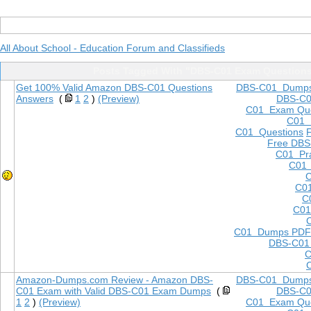
All About School - Education Forum and Classifieds
Posts Tagged With "DBS-C01 Exam Question
Get 100% Valid Amazon DBS-C01 Questions
DBS-C01 Dump
Answers
(
1
2
)
(Preview)
DBS-C
C01 Exam Que
C01
C01 Questions
Free DBS
C01 Pra
C01 
C
C01
C
C01
C01 Dumps PDF
DBS-C01
C
Amazon-Dumps.com Review - Amazon DBS-
DBS-C01 Dump
C01 Exam with Valid DBS-C01 Exam Dumps
(
DBS-C
1
2
)
(Preview)
C01 Exam Que