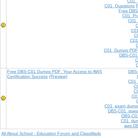
C01
C01 Questions
Free DBS
C01 Pra
C01 
C
C01
C
C01
C01 Dumps PDF
DBS-C01
C
Free DBS-C01 Dumps PDF: Your Access to AWS
DBS-
Certification Success
(Preview)
C01 
C
C
C0
C01 exam dump
DBS-C01 quest
DBS-C01
C01 dum
aws D
All About School - Education Forum and Classifieds