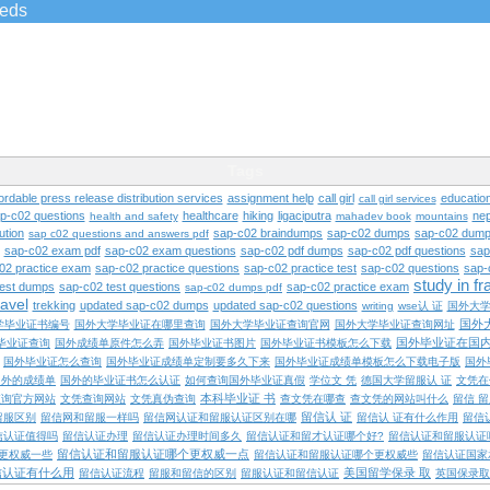
ieds
Tags
ordable press release distribution services
assignment help
call girl
educatio
call girl services
ap-c02 questions
healthcare
hiking
ligaciputra
nep
health and safety
mahadev book
mountains
ution
sap-c02 braindumps
sap-c02 dumps
sap-c02 dump
sap c02 questions and answers pdf
sap-c02 exam pdf
sap-c02 exam questions
sap-c02 pdf dumps
sap-c02 pdf questions
sap
02 practice exam
sap-c02 practice questions
sap-c02 practice test
sap-c02 questions
sap-
study in f
test dumps
sap-c02 test questions
sap-c02 practice exam
sap-c02 dumps pdf
ravel
trekking
updated sap-c02 dumps
updated sap-c02 questions
writing
wse认 证
国外大
国外
学毕业证书编号
国外大学毕业证在哪里查询
国外大学毕业证查询官网
国外大学毕业证查询网址
国外毕业证在国
毕业证查询
国外成绩单原件怎么弄
国外毕业证书图片
国外毕业证书模板怎么下载
国外毕业证怎么查询
国外毕业证成绩单定制要多久下来
国外毕业证成绩单模板怎么下载电子版
国外
国外的成绩单
国外的毕业证书怎么认证
如何查询国外毕业证真假
学位文 凭
德国大学留服认 证
文凭在
本科毕业证 书
查询官方网站
文凭查询网站
文凭真伪查询
查文凭在哪查
查文凭的网站叫什么
留信 
留信认 证
留服区别
留信网和留服一样吗
留信网认证和留服认证区别在哪
留信认 证有什么作用
留信
信认证值得吗
留信认证办理
留信认证办理时间多久
留信认证和留才认证哪个好?
留信认证和留服认证
留信认证和留服认证哪个更权威一点
更权威一些
留信认证和留服认证哪个更权威些
留信认证国家
信认证有什么用
美国留学保录 取
留信认证流程
留服和留信的区别
留服认证和留信认证
英国保录取