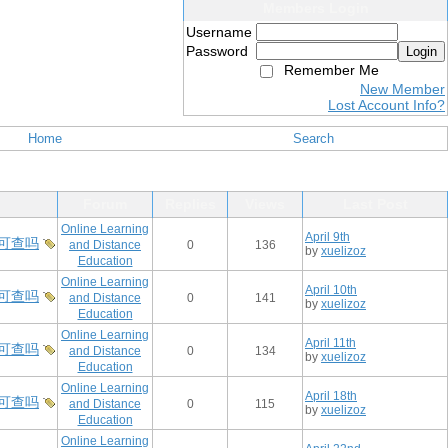
Members Login
Username
Password
Login
Remember Me
New Member
Lost Account Info?
Home
Search
Forum
Replies
Views
Last Post
Online Learning
April 9th
可查吗
and Distance
0
136
by
xuelizoz
Education
Online Learning
April 10th
可查吗
and Distance
0
141
by
xuelizoz
Education
Online Learning
April 11th
可查吗
and Distance
0
134
by
xuelizoz
Education
Online Learning
April 18th
可查吗
and Distance
0
115
by
xuelizoz
Education
Online Learning