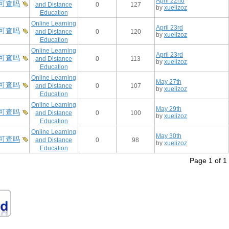
April 22nd
可查吗
and Distance
0
127
by
xuelizoz
Education
Online Learning
April 23rd
可查吗
and Distance
0
120
by
xuelizoz
Education
Online Learning
April 23rd
可查吗
and Distance
0
113
by
xuelizoz
Education
Online Learning
May 27th
可查吗
and Distance
0
107
by
xuelizoz
Education
Online Learning
May 29th
可查吗
and Distance
0
100
by
xuelizoz
Education
Online Learning
May 30th
可查吗
and Distance
0
98
by
xuelizoz
Education
Page 1 of 1