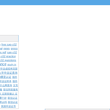
n
free sap-c02
al
news
press
s pdf
sap-c02
-c02 practice
c02 questions
rance
study in
学毕业成绩单回国
大学毕业证查询
内哪里认证
国外
毕业证样本
国外
什么网查询
文凭
留服
留信和留服有
认 证跟留服认 证
哪个好
留信认证
承认吗
留信认证
英国毕业证书