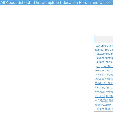
All About School - The Complete Education Forum and Classif
adventure
aff
dumps
free s
release distrib
exam dumps
dumps
sap-c
pdf
sap-c02 
t
tour
ukraine
有用吗
国外大
网站
国外学校
毕业证尺寸多大
毕业证电子版
在线查询
文凭
什么区别
留信
有什么区别
留
和留服认证哪个
留
怎么办理