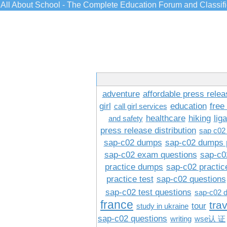
All About School - The Complete Education Forum and Classif
adventure
affordable press relea
girl
education
free
call girl services
healthcare
hiking
lig
and safety
press release distribution
sap c02
sap-c02 dumps
sap-c02 dumps 
sap-c02 exam questions
sap-c0
practice dumps
sap-c02 practi
practice test
sap-c02 questions
sap-c02 test questions
sap-c02 
france
tra
tour
study in ukraine
sap-c02 questions
writing
wse认 证