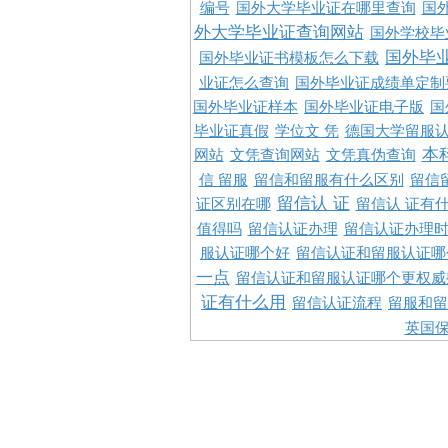
编号
国外大学毕业证在哪里查询
国
外大学毕业证查询网站
国外学校毕
国外毕
国外毕业证书模板怎么下载
业证怎么查询
国外毕业证成绩单定制
国外毕业证样本
国外毕业证电子版
国
毕业证真假
学位文 凭
德国大学留服认
本
网站
文凭查询网站
文凭真伪查询
信 留服
留信和留服有什么区别
留信
留信认 证
证区别在哪
留信认 证有
值得吗
留信认证办理
留信认证办理
服认证哪个好
留信认证和留服认证哪
一点
留信认证和留服认证哪个更权威
证有什么用
留信认证流程
留服和留
英国