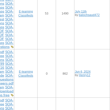
ons
SOA-
mps
SOA-
mps
SOA-
E-learning
July 11th
53
1490
xam
SOA-
by
balochsaud472
Classifieds
est
SOA-
ons
SOA-
mps
SOA-
DF
SOA-
DF
SOA-
PDF
SOA-
ps
SOA-
stions
pdf
SOA-
ree
SOA-
ons
SOA-
299
SOA-
216
SOA-
xam
SOA-
E-learning
Jun 6, 2024
0
862
ide
SOA-
by
Henry12
Classifieds
uestions
wers pdf
xam
SOA-
download
s free
pdf
SOA-
ree
SOA-
ons
SOA-