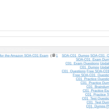
ith "SOA-C01 Questions"
for the Amazon SOA-C01 Exam
(
1
SOA-C01 Dumps
SOA-C01 Q
SOA-C01 Exam Dum
C01 Exam Questions
Upda
C01 Dumps
Upda
C01 Questions
Free SOA-C0
Free SOA-C01 Questi
C01 Practice Questi
C01 Practice Du
C01 Braindu
C01 Practice E
C01 Practice T
C01 Test Questi
C01 Test Du
C01 Dumps P