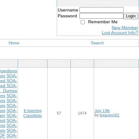
Members Login
Username
Password
Login
Remember Me
New Member
Lost Account Info?
Home
Search
Forum
Replies
Views
Last Post
uestions
ps
SOA-
ted SOA-
ted SOA-
1 Dumps
ons
SOA-
ons
SOA-
mps
SOA-
mps
SOA-
E-learning
July 13th
57
1474
xam
SOA-
by
foxaceg162
Classifieds
est
SOA-
ons
SOA-
mps
SOA-
DF
SOA-