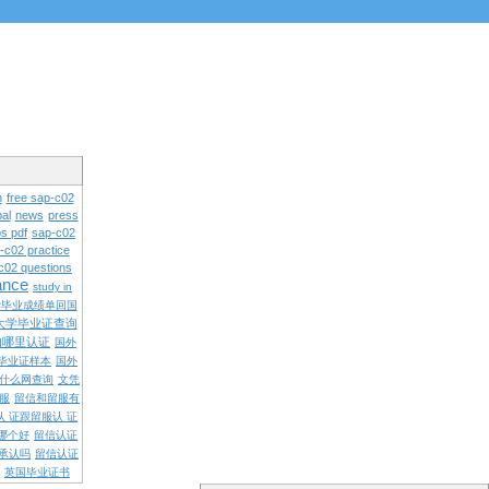
n
free sap-c02
al
news
press
s pdf
sap-c02
-c02 practice
c02 questions
rance
study in
学毕业成绩单回国
大学毕业证查询
内哪里认证
国外
毕业证样本
国外
什么网查询
文凭
留服
留信和留服有
认 证跟留服认 证
哪个好
留信认证
承认吗
留信认证
英国毕业证书