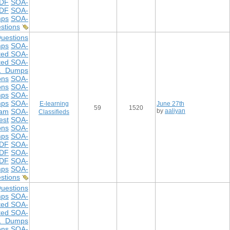
DF
SOA-
PDF
SOA-
ps
SOA-
stions
uestions
ps
SOA-
ted SOA-
ted SOA-
1 Dumps
ons
SOA-
ons
SOA-
mps
SOA-
mps
SOA-
E-learning
June 27th
59
1520
xam
SOA-
by
aaliyan
Classifieds
est
SOA-
ons
SOA-
mps
SOA-
DF
SOA-
DF
SOA-
PDF
SOA-
ps
SOA-
stions
uestions
ps
SOA-
ted SOA-
ted SOA-
1 Dumps
ons
SOA-