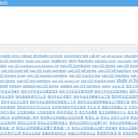
ieds
Tags
ordable press release distribution services
assignment help
call girl
educatio
call girl services
ap-c02 questions
healthcare
hiking
ligaciputra
nep
health and safety
mahadev book
mountains
ution
sap-c02 braindumps
sap-c02 dumps
sap-c02 dump
sap c02 questions and answers pdf
sap-c02 exam pdf
sap-c02 exam questions
sap-c02 pdf dumps
sap-c02 pdf questions
sap
02 practice exam
sap-c02 practice questions
sap-c02 practice test
sap-c02 questions
sap-
study in f
test dumps
sap-c02 test questions
sap-c02 practice exam
sap-c02 dumps pdf
ravel
trekking
updated sap-c02 dumps
updated sap-c02 questions
writing
wse认 证
国外大
国外
学毕业证书编号
国外大学毕业证在哪里查询
国外大学毕业证查询官网
国外大学毕业证查询网址
国外毕业证在国
毕业证查询
国外成绩单原件怎么弄
国外毕业证书图片
国外毕业证书模板怎么下载
国外毕业证怎么查询
国外毕业证成绩单定制要多久下来
国外毕业证成绩单模板怎么下载电子版
国外
国外的成绩单
国外的毕业证书怎么认证
如何查询国外毕业证真假
学位文 凭
德国大学留服认 证
文凭在
本科毕业证 书
查询官方网站
文凭查询网站
文凭真伪查询
查文凭在哪查
查文凭的网站叫什么
留信 
留信认 证
留服区别
留信网和留服一样吗
留信网认证和留服认证区别在哪
留信认 证有什么作用
留信
信认证值得吗
留信认证办理
留信认证办理时间多久
留信认证和留才认证哪个好?
留信认证和留服认证
留信认证和留服认证哪个更权威一点
更权威一些
留信认证和留服认证哪个更权威些
留信认证国家
信认证有什么用
美国留学保录 取
留信认证流程
留服和留信的区别
留服认证和留信认证
英国保录取