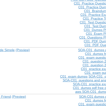
C01 Practice Questi
C01 Practice Du
C01 Braindu
C01 Practice E
C01 Practice T
C01 Test Questi
C01 Test Du
C01 Dumps P
C01 Exam P
C01 Questions 
C01 PDF Dum
C01 PDF Que
de Simple
(Preview)
SOA-C01 dumps 
C01 dumps f
C01 exam questi
C01 question 
C01 question 
C01 practice e
C01 exam gu
C01 exam dumps
SOA-C01 q
SOA-C01 questions and ans
SOA-C01 practice e
C01 dumps pdf free 
aws SOA-C01 dump
 Friend
(Preview)
SOA-C01 dumps 
C01 dumps f
C01 exam questi