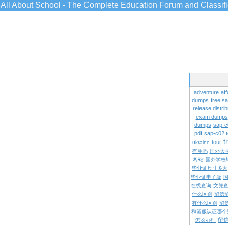
All About School - The Complete Education Forum and Classif
adventure
aff
dumps
free s
release distrib
exam dumps
dumps
sap-c
pdf
sap-c02 
t
tour
ukraine
有用吗
国外大
网站
国外学校
毕业证尺寸多大
毕业证电子版
在线查询
文凭
什么区别
留信
有什么区别
留
和留服认证哪个
留
怎么办理