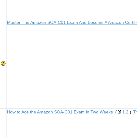
Master The Amazon SOA-C01 Exam And Become A Amazon Certifi
How to Ace the Amazon SOA-C01 Exam in Two Weeks
(
1
2
)
(P