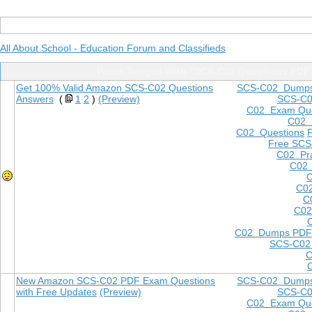
All About School - Education Forum and Classifieds
Posts Tagged With "SCS-C02 Questions PDF
Get 100% Valid Amazon SCS-C02 Questions
SCS-C02 Dump
Answers
(
1
2
)
(Preview)
SCS-C
C02 Exam Que
C02
C02 Questions
Free SCS
C02 Pra
C02 
C
C02
C
C02
C02 Dumps PDF
SCS-C02
C
New Amazon SCS-C02 PDF Exam Questions
SCS-C02 Dump
with Free Updates
(Preview)
SCS-C
C02 Exam Que