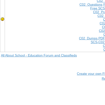
C02
C02 Questions
Free SCS
C02 Pra
C02 
C
C02
C
C02
C02 Dumps PDF
SCS-C02
C
All About School - Education Forum and Classifieds
Create your own 
R