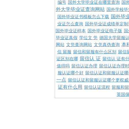
编号
国外大学毕业证在哪里查询
国
外大学毕业证查询网站
国外学校毕
国外毕
国外毕业证书模板怎么下载
业证怎么查询
国外毕业证成绩单定制
国外毕业证样本
国外毕业证电子版
国
毕业证真假
学位文 凭
德国大学留服认
本
网站
文凭查询网站
文凭真伪查询
信 留服
留信和留服有什么区别
留信
留信认 证
证区别在哪
留信认 证有
值得吗
留信认证办理
留信认证办理
服认证哪个好
留信认证和留服认证哪
一点
留信认证和留服认证哪个更权威
证有什么用
留信认证流程
留服和留
英国