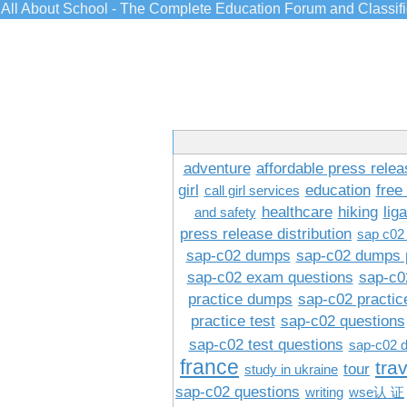
All About School - The Complete Education Forum and Classif
adventure
affordable press relea
girl
education
free
call girl services
healthcare
hiking
lig
and safety
press release distribution
sap c02
sap-c02 dumps
sap-c02 dumps 
sap-c02 exam questions
sap-c0
practice dumps
sap-c02 practi
practice test
sap-c02 questions
sap-c02 test questions
sap-c02 
france
tra
tour
study in ukraine
sap-c02 questions
writing
wse认 证