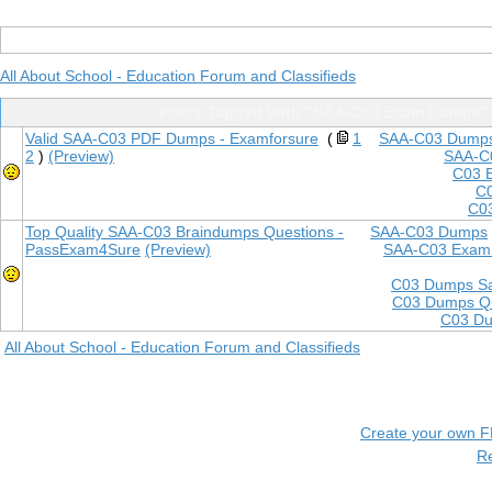
All About School - Education Forum and Classifieds
Posts Tagged With "SAA-C03 Exam Dumps"
Valid SAA-C03 PDF Dumps - Examforsure
(
1
SAA-C03 Dump
2
)
(Preview)
SAA-C
C03 
C0
C03
Top Quality SAA-C03 Braindumps Questions -
SAA-C03 Dumps
PassExam4Sure
(Preview)
SAA-C03 Exam
C03 Dumps Sa
C03 Dumps Qu
C03 Du
All About School - Education Forum and Classifieds
Create your own 
R