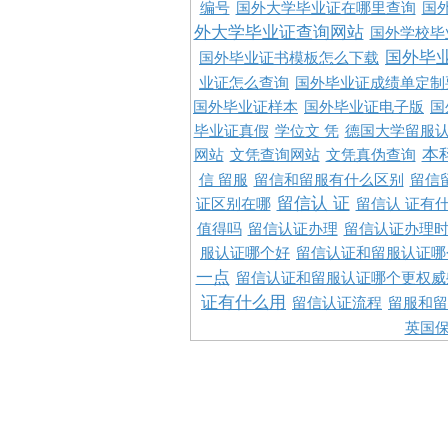
编号
国外大学毕业证在哪里查询
国
外大学毕业证查询网站
国外学校毕
国外毕
国外毕业证书模板怎么下载
业证怎么查询
国外毕业证成绩单定制
国外毕业证样本
国外毕业证电子版
国
毕业证真假
学位文 凭
德国大学留服认
本
网站
文凭查询网站
文凭真伪查询
信 留服
留信和留服有什么区别
留信
留信认 证
证区别在哪
留信认 证有
值得吗
留信认证办理
留信认证办理
服认证哪个好
留信认证和留服认证哪
一点
留信认证和留服认证哪个更权威
证有什么用
留信认证流程
留服和留
英国