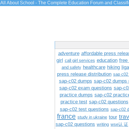
All About School - The Complete Education Forum and Classif
adventure
affordable press relea
girl
education
free
call girl services
healthcare
hiking
lig
and safety
press release distribution
sap c02
sap-c02 dumps
sap-c02 dumps 
sap-c02 exam questions
sap-c0
practice dumps
sap-c02 practi
practice test
sap-c02 questions
sap-c02 test questions
sap-c02 
france
tra
tour
study in ukraine
sap-c02 questions
writing
wse认 证