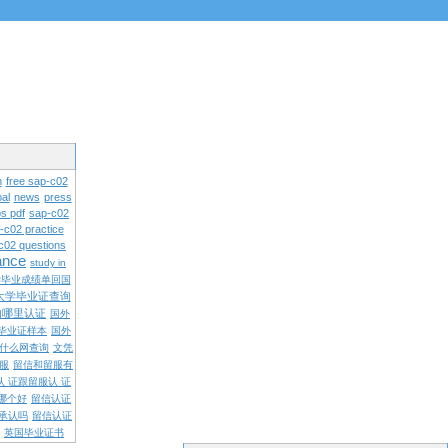
n
free sap-c02
al
news
press
s pdf
sap-c02
-c02 practice
c02 questions
rance
study in
学毕业成绩单回国
大学毕业证查询
内哪里认证
国外
毕业证样本
国外
什么网查询
文凭
留服
留信和留服有
认 证跟留服认 证
哪个好
留信认证
承认吗
留信认证
英国毕业证书