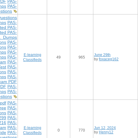
PDF
PAS-
mps
PAS-
stions
uestions
mps
PAS-
ted PAS-
ted PAS-
1 Dumps
ons
PAS-
ons
PAS-
mps
PAS-
E-learning
June 29th
mps
PAS-
49
965
by
foxaceg162
Classifieds
xam
PAS-
est
PAS-
ons
PAS-
mps
PAS-
xam PDF
PDF
PAS-
mps
PAS-
stions
pdf
PAS-
ree
PAS-
ons
PAS-
299
PAS-
216
PAS-
xam
PAS-
E-learning
Jun 12, 2024
0
770
ide
PAS-
by
Henry12
Classifieds
uestions