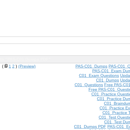
ith "PAS-C01 Dumps PDF"
(
1
2
)
(Preview)
PAS-C01 Dumps
PAS-C01 Q
PAS-C01 Exam Du
C01 Exam Questions
Upda
C01 Dumps
Upda
C01 Questions
Free PAS-C0
Free PAS-C01 Questi
C01 Practice Questi
C01 Practice Du
C01 Braindu
C01 Practice E
C01 Practice T
C01 Test Questi
C01 Test Du
C01 Dumps PDF
PAS-C01 E