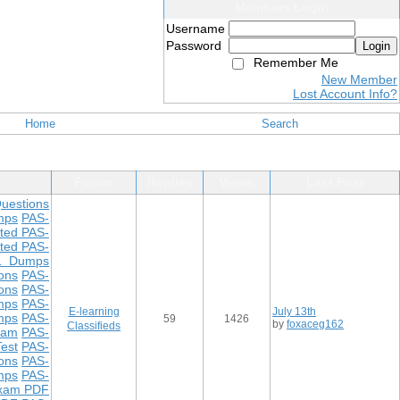
Members Login
Username
Password
Login
Remember Me
New Member
Lost Account Info?
Home
Search
Forum
Replies
Views
Last Post
uestions
mps
PAS-
ted PAS-
ted PAS-
1 Dumps
ons
PAS-
ons
PAS-
mps
PAS-
E-learning
July 13th
mps
PAS-
59
1426
by
foxaceg162
Classifieds
xam
PAS-
est
PAS-
ons
PAS-
mps
PAS-
xam PDF