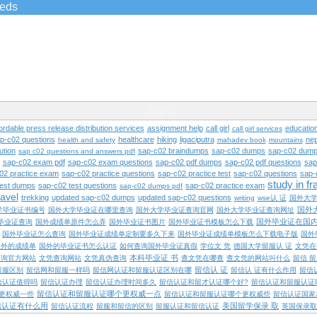
ieds
Tags
ordable press release distribution services
assignment help
call girl
educatio
call girl services
ap-c02 questions
healthcare
hiking
ligaciputra
nep
health and safety
mahadev book
mountains
ution
sap-c02 braindumps
sap-c02 dumps
sap-c02 dump
sap c02 questions and answers pdf
sap-c02 exam pdf
sap-c02 exam questions
sap-c02 pdf dumps
sap-c02 pdf questions
sap
02 practice exam
sap-c02 practice questions
sap-c02 practice test
sap-c02 questions
sap-
study in f
test dumps
sap-c02 test questions
sap-c02 practice exam
sap-c02 dumps pdf
ravel
trekking
updated sap-c02 dumps
updated sap-c02 questions
writing
wse认 证
国外大
国外
学毕业证书编号
国外大学毕业证在哪里查询
国外大学毕业证查询官网
国外大学毕业证查询网址
国外毕业证在国
毕业证查询
国外成绩单原件怎么弄
国外毕业证书图片
国外毕业证书模板怎么下载
国外毕业证怎么查询
国外毕业证成绩单定制要多久下来
国外毕业证成绩单模板怎么下载电子版
国外
国外的成绩单
国外的毕业证书怎么认证
如何查询国外毕业证真假
学位文 凭
德国大学留服认 证
文凭在
本科毕业证 书
查询官方网站
文凭查询网站
文凭真伪查询
查文凭在哪查
查文凭的网站叫什么
留信 
留信认 证
留服区别
留信网和留服一样吗
留信网认证和留服认证区别在哪
留信认 证有什么作用
留信
信认证值得吗
留信认证办理
留信认证办理时间多久
留信认证和留才认证哪个好?
留信认证和留服认证
留信认证和留服认证哪个更权威一点
更权威一些
留信认证和留服认证哪个更权威些
留信认证国家
信认证有什么用
美国留学保录 取
留信认证流程
留服和留信的区别
留服认证和留信认证
英国保录取