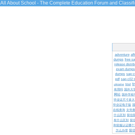
All About School - The Complete Education Forum and Classif
adventure
aff
dumps
free s
release distrib
exam dumps
dumps
sap-c
pdf
sap-c02 
t
tour
ukraine
有用吗
国外大
网站
国外学校
毕业证尺寸多大
毕业证电子版
在线查询
文凭
什么区别
留信
有什么区别
留
和留服认证哪个
留
怎么办理