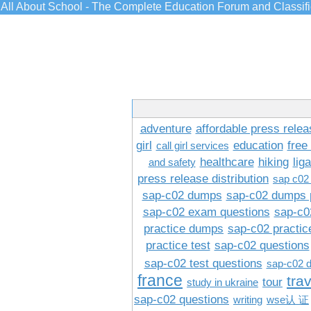
All About School - The Complete Education Forum and Classif
adventure
affordable press relea
girl
education
free
call girl services
healthcare
hiking
lig
and safety
press release distribution
sap c02
sap-c02 dumps
sap-c02 dumps 
sap-c02 exam questions
sap-c0
practice dumps
sap-c02 practi
practice test
sap-c02 questions
sap-c02 test questions
sap-c02 
france
tra
tour
study in ukraine
sap-c02 questions
writing
wse认 证