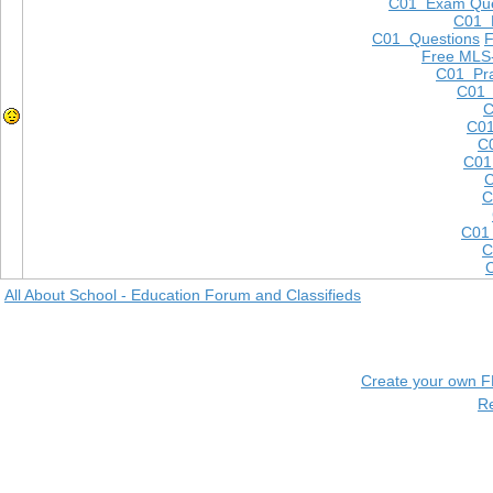
C01 Exam Que
C01 
C01 Questions
Free MLS
C01 Pra
C01 
C
C01
C0
C01
C
C
C01
C
All About School - Education Forum and Classifieds
Create your own 
R