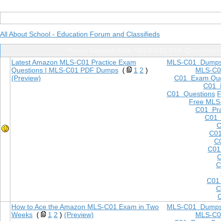
All About School - Education Forum and Classifieds
Posts Tagged With "MLS-C01 PDF Questions
Latest Amazon MLS-C01 Practice Exam
MLS-C01 Dump
Questions | MLS-C01 PDF Dumps
(
1
2
)
MLS-C0
(Preview)
C01 Exam Que
C01 
C01 Questions
Free MLS
C01 Pra
C01 
C
C01
C0
C01
C
C
C01
C
How to Ace the Amazon MLS-C01 Exam in Two
MLS-C01 Dump
Weeks
(
1
2
)
(Preview)
MLS-C0