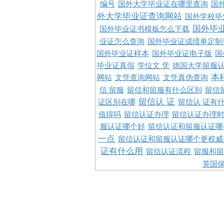
编号
国外大学毕业证在哪里查询
国
外大学毕业证查询网站
国外学校毕
国外毕
国外毕业证书模板怎么下载
业证怎么查询
国外毕业证成绩单定制
国外毕业证样本
国外毕业证电子版
国
毕业证真假
学位文 凭
德国大学留服认
本
网站
文凭查询网站
文凭真伪查询
信 留服
留信和留服有什么区别
留信
留信认 证
证区别在哪
留信认 证有
值得吗
留信认证办理
留信认证办理
服认证哪个好
留信认证和留服认证哪
一点
留信认证和留服认证哪个更权威
证有什么用
留信认证流程
留服和留
英国