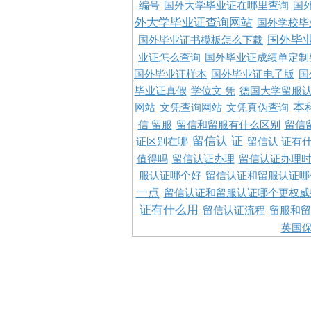
编号
国外大学毕业证在哪里查询
国
外大学毕业证查询网站
国外学校毕
国外毕
国外毕业证书模板怎么下载
业证怎么查询
国外毕业证成绩单定制
国外毕业证样本
国外毕业证电子版
国
毕业证真假
学位文 凭
德国大学留服认
本
网站
文凭查询网站
文凭真伪查询
信 留服
留信和留服有什么区别
留信
留信认 证
证区别在哪
留信认 证有
值得吗
留信认证办理
留信认证办理
服认证哪个好
留信认证和留服认证哪
一点
留信认证和留服认证哪个更权威
证有什么用
留信认证流程
留服和留
英国