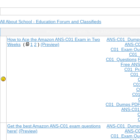
All About School - Education Forum and Classifieds
Posts Tagged With "Free ANS-C01 Dumps"
How to Ace the Amazon ANS-C01 Exam in Two
ANS-C01 Dump
Weeks
(
1
2
)
(Preview)
ANS-C
C01 Exam Que
C01
C01 Questions
Free ANS
C01 Pra
C01 
C0
C
C01
C01 Dumps PD
ANS-C01
Get the best Amazon ANS-C01 exam questions
ANS-C01 Dump
here!
(Preview)
ANS-C
C01 Exam Que