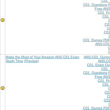
C01
C01 Questions
Free ANS
C01 Pra
C01 
C0
C
C01
C01 Dumps PD
ANS-C01
Make the Most of Your Amazon ANS-C01 Exam
ANS-C01 Dump
Study Time
(Preview)
ANS-C
C01 Exam Que
C01
C01 Questions
Free ANS
C01 Pra
C01 
C0
C
C01
C01 Dumps PD