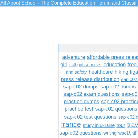
All About School - The Complete Education Forum and Classif
adventure
affordable press relea
girl
education
free
call girl services
healthcare
hiking
lig
and safety
press release distribution
sap c02
sap-c02 dumps
sap-c02 dumps 
sap-c02 exam questions
sap-c0
practice dumps
sap-c02 practi
practice test
sap-c02 questions
sap-c02 test questions
sap-c02 
france
tra
tour
study in ukraine
sap-c02 questions
writing
wse认 证