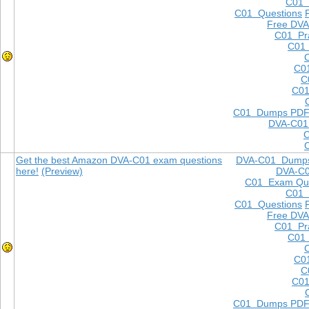
C01
C01 Questions
Free DVA
C01 Pra
C01 
C0
C
C01
C01 Dumps PD
DVA-C01
Get the best Amazon DVA-C01 exam questions
DVA-C01 Dump
here!
(Preview)
DVA-C
C01 Exam Que
C01
C01 Questions
Free DVA
C01 Pra
C01 
C0
C
C01
C01 Dumps PD