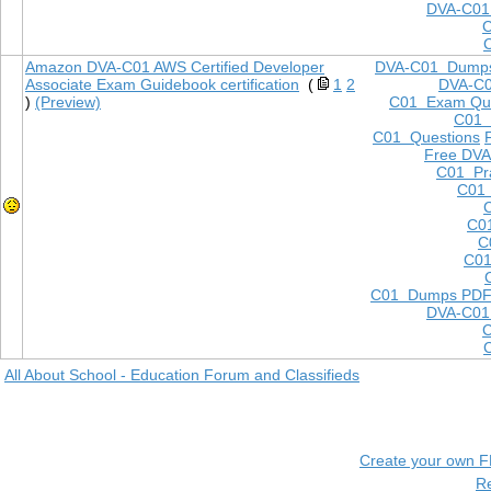
DVA-C01
Amazon DVA-C01 AWS Certified Developer
DVA-C01 Dump
Associate Exam Guidebook certification
(
1
2
DVA-C
)
(Preview)
C01 Exam Que
C01
C01 Questions
Free DVA
C01 Pra
C01 
C0
C
C01
C01 Dumps PD
DVA-C01
All About School - Education Forum and Classifieds
Create your own 
R