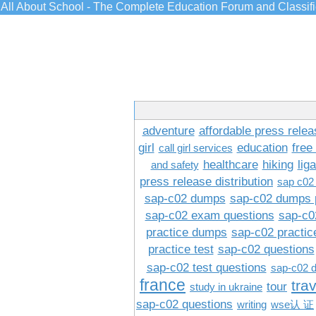
All About School - The Complete Education Forum and Classif
adventure
affordable press relea
girl
education
free
call girl services
healthcare
hiking
lig
and safety
press release distribution
sap c02
sap-c02 dumps
sap-c02 dumps 
sap-c02 exam questions
sap-c0
practice dumps
sap-c02 practi
practice test
sap-c02 questions
sap-c02 test questions
sap-c02 
france
tra
tour
study in ukraine
sap-c02 questions
writing
wse认 证