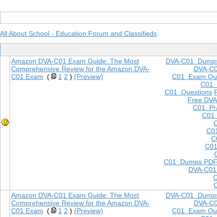
All About School - Education Forum and Classifieds
Posts Tagged With "DVA-C01 Dumps"
Amazon DVA-C01 Exam Guide: The Most
DVA-C01 Dump
Comprehensive Review for the Amazon DVA-
DVA-C
C01 Exam
(
1
2
)
(Preview)
C01 Exam Que
C01
C01 Questions
Free DVA
C01 Pra
C01 
C0
C
C01
C01 Dumps PD
DVA-C01
Amazon DVA-C01 Exam Guide: The Most
DVA-C01 Dump
Comprehensive Review for the Amazon DVA-
DVA-C
C01 Exam
(
1
2
)
(Preview)
C01 Exam Que