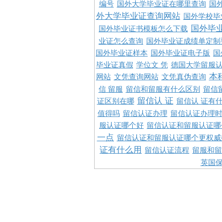
编号
国外大学毕业证在哪里查询
国
外大学毕业证查询网站
国外学校毕
国外毕
国外毕业证书模板怎么下载
业证怎么查询
国外毕业证成绩单定制
国外毕业证样本
国外毕业证电子版
国
毕业证真假
学位文 凭
德国大学留服认
本
网站
文凭查询网站
文凭真伪查询
信 留服
留信和留服有什么区别
留信
留信认 证
证区别在哪
留信认 证有
值得吗
留信认证办理
留信认证办理
服认证哪个好
留信认证和留服认证哪
一点
留信认证和留服认证哪个更权威
证有什么用
留信认证流程
留服和留
英国