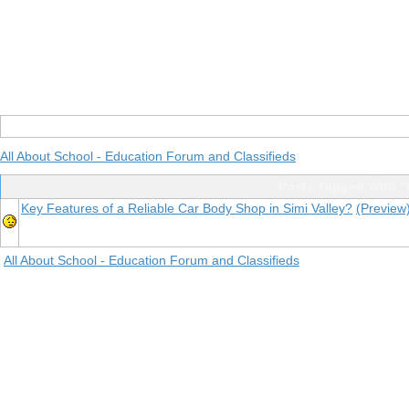
All About School - Education Forum and Classifieds
Posts Tagged With "
Key Features of a Reliable Car Body Shop in Simi Valley?
(Preview
All About School - Education Forum and Classifieds