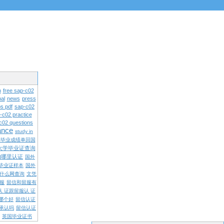
n
free sap-c02
al
news
press
s pdf
sap-c02
-c02 practice
c02 questions
rance
study in
学毕业成绩单回国
大学毕业证查询
内哪里认证
国外
毕业证样本
国外
什么网查询
文凭
留服
留信和留服有
认 证跟留服认 证
哪个好
留信认证
承认吗
留信认证
英国毕业证书