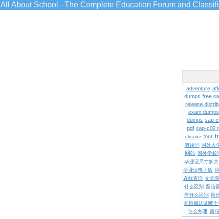
All About School - The Complete Education Forum and Classif
adventure
aff
dumps
free s
release distrib
exam dumps
dumps
sap-c
pdf
sap-c02 
t
tour
ukraine
有用吗
国外大
网站
国外学校
毕业证尺寸多大
毕业证电子版
在线查询
文凭
什么区别
留信
有什么区别
留
和留服认证哪个
留
怎么办理