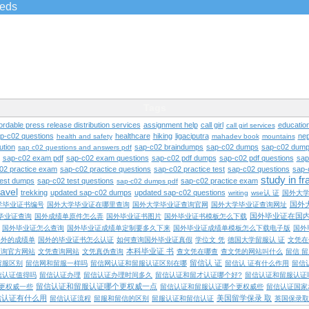
ieds
Tags
ordable press release distribution services
assignment help
call girl
educatio
call girl services
ap-c02 questions
healthcare
hiking
ligaciputra
nep
health and safety
mahadev book
mountains
ution
sap-c02 braindumps
sap-c02 dumps
sap-c02 dump
sap c02 questions and answers pdf
sap-c02 exam pdf
sap-c02 exam questions
sap-c02 pdf dumps
sap-c02 pdf questions
sap
02 practice exam
sap-c02 practice questions
sap-c02 practice test
sap-c02 questions
sap-
study in f
test dumps
sap-c02 test questions
sap-c02 practice exam
sap-c02 dumps pdf
ravel
trekking
updated sap-c02 dumps
updated sap-c02 questions
writing
wse认 证
国外大
国外
学毕业证书编号
国外大学毕业证在哪里查询
国外大学毕业证查询官网
国外大学毕业证查询网址
国外毕业证在国
毕业证查询
国外成绩单原件怎么弄
国外毕业证书图片
国外毕业证书模板怎么下载
国外毕业证怎么查询
国外毕业证成绩单定制要多久下来
国外毕业证成绩单模板怎么下载电子版
国外
国外的成绩单
国外的毕业证书怎么认证
如何查询国外毕业证真假
学位文 凭
德国大学留服认 证
文凭在
本科毕业证 书
查询官方网站
文凭查询网站
文凭真伪查询
查文凭在哪查
查文凭的网站叫什么
留信 
留信认 证
留服区别
留信网和留服一样吗
留信网认证和留服认证区别在哪
留信认 证有什么作用
留信
信认证值得吗
留信认证办理
留信认证办理时间多久
留信认证和留才认证哪个好?
留信认证和留服认证
留信认证和留服认证哪个更权威一点
更权威一些
留信认证和留服认证哪个更权威些
留信认证国家
信认证有什么用
美国留学保录 取
留信认证流程
留服和留信的区别
留服认证和留信认证
英国保录取