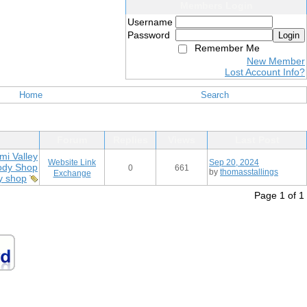
Members Login
Username
Password
Login
Remember Me
New Member
Lost Account Info?
Home
Search
Forum
Replies
Views
Last Post
mi Valley
Website Link
Sep 20, 2024
ody Shop
0
661
by
thomasstallings
Exchange
y shop
Page 1 of 1