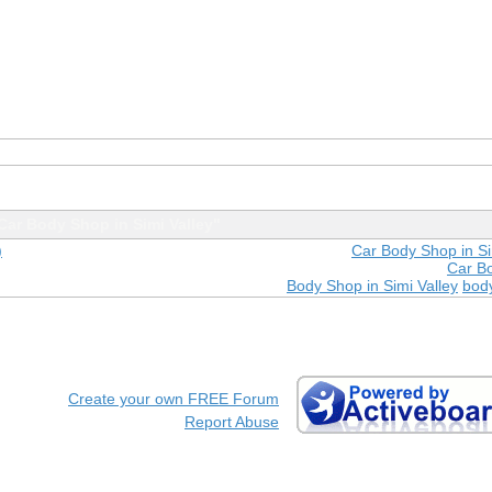
Car Body Shop in Simi Valley"
)
Car Body Shop in Si
Car B
Body Shop in Simi Valley
bod
Create your own FREE Forum
Report Abuse