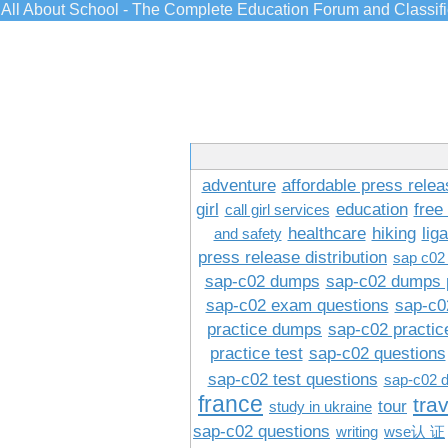
All About School - The Complete Education Forum and Classif
adventure
affordable press relea
girl
education
free
call girl services
healthcare
hiking
lig
and safety
press release distribution
sap c02
sap-c02 dumps
sap-c02 dumps 
sap-c02 exam questions
sap-c0
practice dumps
sap-c02 practi
practice test
sap-c02 questions
sap-c02 test questions
sap-c02 
france
tra
tour
study in ukraine
sap-c02 questions
writing
wse认 证