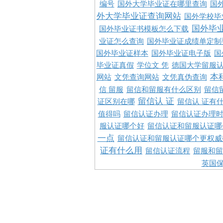
编号
国外大学毕业证在哪里查询
国
外大学毕业证查询网站
国外学校毕
国外毕
国外毕业证书模板怎么下载
业证怎么查询
国外毕业证成绩单定制
国外毕业证样本
国外毕业证电子版
国
毕业证真假
学位文 凭
德国大学留服认
本
网站
文凭查询网站
文凭真伪查询
信 留服
留信和留服有什么区别
留信
留信认 证
证区别在哪
留信认 证有
值得吗
留信认证办理
留信认证办理
服认证哪个好
留信认证和留服认证哪
一点
留信认证和留服认证哪个更权威
证有什么用
留信认证流程
留服和留
英国