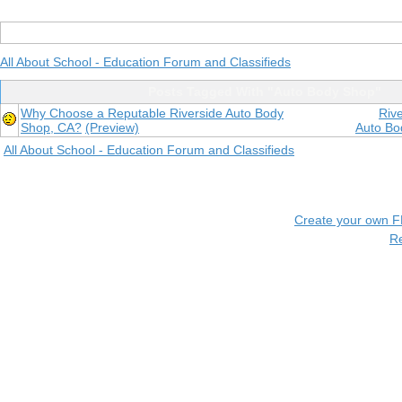
All About School - Education Forum and Classifieds
Posts Tagged With "Auto Body Shop"
Why Choose a Reputable Riverside Auto Body
Riv
Shop, CA?
(Preview)
Auto Bo
All About School - Education Forum and Classifieds
Create your own 
R