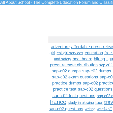
All About School - The Complete Education Forum and Classif
adventure
affordable press relea
girl
education
free
call girl services
healthcare
hiking
lig
and safety
press release distribution
sap c02
sap-c02 dumps
sap-c02 dumps 
sap-c02 exam questions
sap-c0
practice dumps
sap-c02 practi
practice test
sap-c02 questions
sap-c02 test questions
sap-c02 
france
tra
tour
study in ukraine
sap-c02 questions
writing
wse认 证