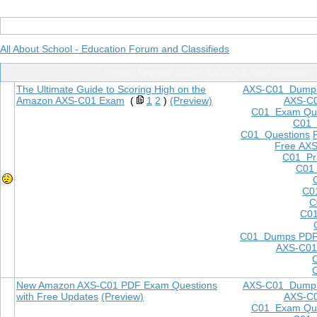
All About School - Education Forum and Classifieds
Posts Tagged With "AXS-C01 Test Dumps"
The Ultimate Guide to Scoring High on the
AXS-C01 Dump
Amazon AXS-C01 Exam
(
1
2
)
(Preview)
AXS-C
C01 Exam Que
C01
C01 Questions
Free AXS
C01 Pra
C01 
C0
C
C01
C01 Dumps PD
AXS-C01
New Amazon AXS-C01 PDF Exam Questions
AXS-C01 Dump
with Free Updates
(Preview)
AXS-C
C01 Exam Que