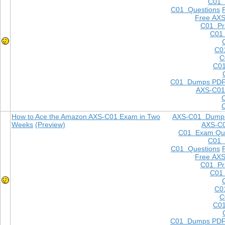
C01
C01 Questions
Free AXS
C01 Pra
C01 
C0
C
C01
C01 Dumps PD
AXS-C01
How to Ace the Amazon AXS-C01 Exam in Two
AXS-C01 Dump
Weeks
(Preview)
AXS-C
C01 Exam Que
C01
C01 Questions
Free AXS
C01 Pra
C01 
C0
C
C01
C01 Dumps PD