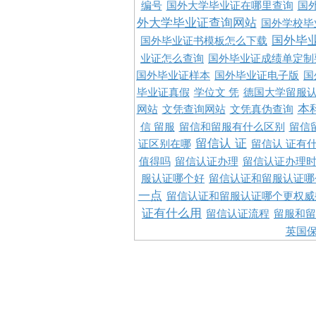
编号
国外大学毕业证在哪里查询
国
外大学毕业证查询网站
国外学校毕
国外毕
国外毕业证书模板怎么下载
业证怎么查询
国外毕业证成绩单定制
国外毕业证样本
国外毕业证电子版
国
毕业证真假
学位文 凭
德国大学留服认
本
网站
文凭查询网站
文凭真伪查询
信 留服
留信和留服有什么区别
留信
留信认 证
证区别在哪
留信认 证有
值得吗
留信认证办理
留信认证办理
服认证哪个好
留信认证和留服认证哪
一点
留信认证和留服认证哪个更权威
证有什么用
留信认证流程
留服和留
英国