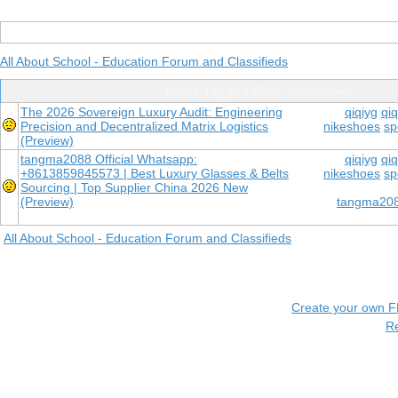
All About School - Education Forum and Classifieds
Posts Tagged With "nikeshoes"
The 2026 Sovereign Luxury Audit: Engineering
qiqiyg
qiq
Precision and Decentralized Matrix Logistics
nikeshoes
sp
(Preview)
tangma2088 Official Whatsapp:
qiqiyg
qiq
+8613859845573 | Best Luxury Glasses & Belts
nikeshoes
sp
Sourcing | Top Supplier China 2026 New
(Preview)
tangma2088
All About School - Education Forum and Classifieds
Create your own 
R