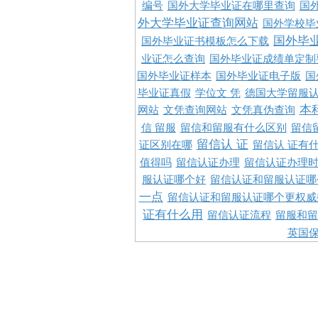
编号
国外大学毕业证在哪里查询
国
外大学毕业证查询网站
国外学校毕
国外毕
国外毕业证书模板怎么下载
业证怎么查询
国外毕业证成绩单定制
国外毕业证样本
国外毕业证电子版
国
毕业证真假
学位文 凭
德国大学留服认
本
网站
文凭查询网站
文凭真伪查询
信 留服
留信和留服有什么区别
留信
留信认 证
证区别在哪
留信认 证有
值得吗
留信认证办理
留信认证办理
服认证哪个好
留信认证和留服认证哪
一点
留信认证和留服认证哪个更权威
证有什么用
留信认证流程
留服和留
英国