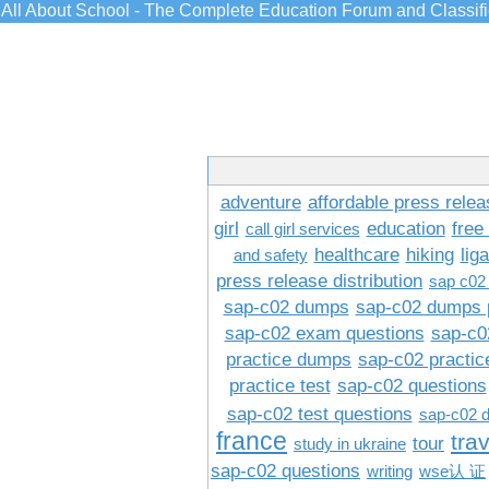
All About School - The Complete Education Forum and Classif
adventure
affordable press relea
girl
education
free
call girl services
healthcare
hiking
lig
and safety
press release distribution
sap c02
sap-c02 dumps
sap-c02 dumps 
sap-c02 exam questions
sap-c0
practice dumps
sap-c02 practi
practice test
sap-c02 questions
sap-c02 test questions
sap-c02 
france
tra
tour
study in ukraine
sap-c02 questions
writing
wse认 证