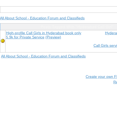
All About School - Education Forum and Classifieds
Posts Tagged With "Hyderabad Call Girl"
High-profile Call Girls in Hyderabad book only
Hyderab
5.9k for Private Service
(Preview)
Call Girls se
All About School - Education Forum and Classifieds
Create your own 
R