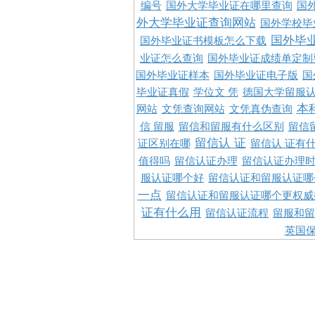
编号
国外大学毕业证在哪里查询
国
外大学毕业证查询网站
国外学校毕
国外毕
国外毕业证书模板怎么下载
业证怎么查询
国外毕业证成绩单定制
国外毕业证样本
国外毕业证电子版
国
毕业证真假
学位文 凭
德国大学留服认
本
网站
文凭查询网站
文凭真伪查询
信 留服
留信和留服有什么区别
留信
留信认 证
证区别在哪
留信认 证有
值得吗
留信认证办理
留信认证办理
服认证哪个好
留信认证和留服认证哪
一点
留信认证和留服认证哪个更权威
证有什么用
留信认证流程
留服和留
英国