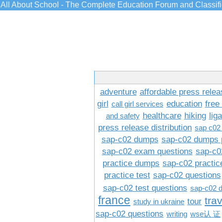
All About School - The Complete Education Forum and Classif
adventure
affordable press relea
girl
education
free
call girl services
healthcare
hiking
lig
and safety
press release distribution
sap c02
sap-c02 dumps
sap-c02 dumps 
sap-c02 exam questions
sap-c0
practice dumps
sap-c02 practi
practice test
sap-c02 questions
sap-c02 test questions
sap-c02 
france
tra
tour
study in ukraine
sap-c02 questions
writing
wse认 证