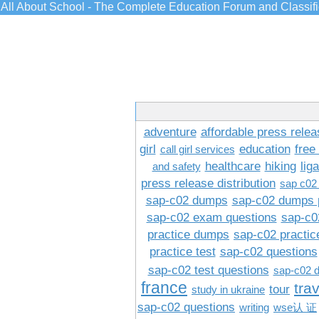
All About School - The Complete Education Forum and Classif
adventure
affordable press relea
girl
education
free
call girl services
healthcare
hiking
lig
and safety
press release distribution
sap c02
sap-c02 dumps
sap-c02 dumps 
sap-c02 exam questions
sap-c0
practice dumps
sap-c02 practi
practice test
sap-c02 questions
sap-c02 test questions
sap-c02 
france
tra
tour
study in ukraine
sap-c02 questions
writing
wse认 证