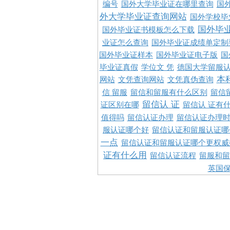
编号
国外大学毕业证在哪里查询
国
外大学毕业证查询网站
国外学校毕
国外毕
国外毕业证书模板怎么下载
业证怎么查询
国外毕业证成绩单定制
国外毕业证样本
国外毕业证电子版
国
毕业证真假
学位文 凭
德国大学留服认
本
网站
文凭查询网站
文凭真伪查询
信 留服
留信和留服有什么区别
留信
留信认 证
证区别在哪
留信认 证有
值得吗
留信认证办理
留信认证办理
服认证哪个好
留信认证和留服认证哪
一点
留信认证和留服认证哪个更权威
证有什么用
留信认证流程
留服和留
英国