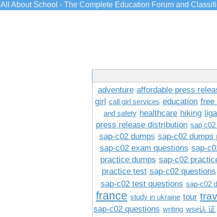
All About School - The Complete Education Forum and Classif
adventure
affordable press relea
girl
education
free
call girl services
healthcare
hiking
lig
and safety
press release distribution
sap c02
sap-c02 dumps
sap-c02 dumps 
sap-c02 exam questions
sap-c0
practice dumps
sap-c02 practi
practice test
sap-c02 questions
sap-c02 test questions
sap-c02 
france
tra
tour
study in ukraine
sap-c02 questions
writing
wse认 证