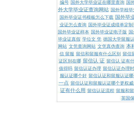
编号
国外大学毕业证在哪里查询
国
外大学毕业证查询网站
国外学校毕
国外毕
国外毕业证书模板怎么下载
业证怎么查询
国外毕业证成绩单定制
国外毕业证样本
国外毕业证电子版
国
毕业证真假
学位文 凭
德国大学留服认
本
网站
文凭查询网站
文凭真伪查询
信 留服
留信和留服有什么区别
留信
留信认 证
证区别在哪
留信认 证有
值得吗
留信认证办理
留信认证办理
服认证哪个好
留信认证和留服认证哪
一点
留信认证和留服认证哪个更权威
证有什么用
留信认证流程
留服和留
英国