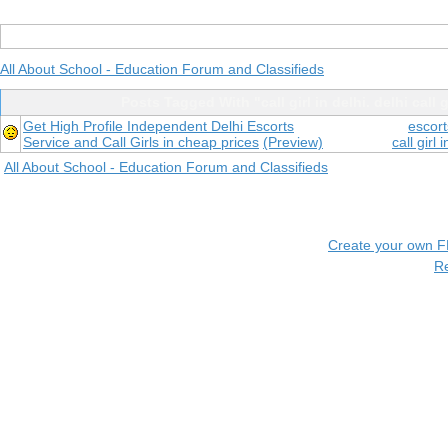
All About School - Education Forum and Classifieds
Posts Tagged With "call girl in delhi. delhi call g
Get High Profile Independent Delhi Escorts
escort
Service and Call Girls in cheap prices
(Preview)
call girl 
All About School - Education Forum and Classifieds
Create your own 
R