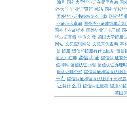
编号
国外大学毕业证在哪里查询
国
外大学毕业证查询网站
国外学校毕
国外毕
国外毕业证书模板怎么下载
业证怎么查询
国外毕业证成绩单定制
国外毕业证样本
国外毕业证电子版
国
毕业证真假
学位文 凭
德国大学留服认
本
网站
文凭查询网站
文凭真伪查询
信 留服
留信和留服有什么区别
留信
留信认 证
证区别在哪
留信认 证有
值得吗
留信认证办理
留信认证办理
服认证哪个好
留信认证和留服认证哪
一点
留信认证和留服认证哪个更权威
证有什么用
留信认证流程
留服和留
英国