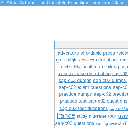
All About School - The Complete Education Forum and Classif
adventure
affordable press relea
girl
education
free
call girl services
healthcare
hiking
lig
and safety
press release distribution
sap c02
sap-c02 dumps
sap-c02 dumps 
sap-c02 exam questions
sap-c0
practice dumps
sap-c02 practi
practice test
sap-c02 questions
sap-c02 test questions
sap-c02 
france
tra
tour
study in ukraine
sap-c02 questions
writing
wse认 证