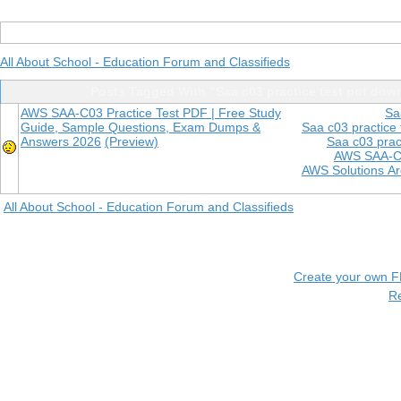
All About School - Education Forum and Classifieds
Posts Tagged With "Saa c03 practice test pdf dow
AWS SAA-C03 Practice Test PDF | Free Study
Sa
Guide, Sample Questions, Exam Dumps &
Saa c03 practice 
Answers 2026
(Preview)
Saa c03 prac
AWS SAA-C0
AWS Solutions Ar
All About School - Education Forum and Classifieds
Create your own 
R