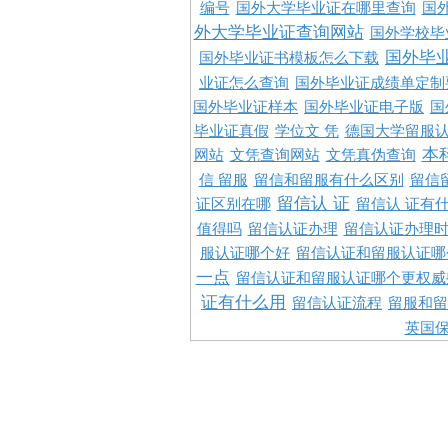
编号
国外大学毕业证在哪里查询
国
外大学毕业证查询网站
国外学校毕
国外毕
国外毕业证书模板怎么下载
业证怎么查询
国外毕业证成绩单定制
国外毕业证样本
国外毕业证电子版
国
毕业证真假
学位文 凭
德国大学留服认
本
网站
文凭查询网站
文凭真伪查询
信 留服
留信和留服有什么区别
留信
留信认 证
证区别在哪
留信认 证有
值得吗
留信认证办理
留信认证办理
服认证哪个好
留信认证和留服认证哪
一点
留信认证和留服认证哪个更权威
证有什么用
留信认证流程
留服和留
英国