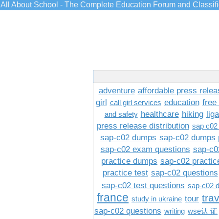
All About School - The Complete Education Forum and Classif
adventure
affordable press relea
girl
education
free
call girl services
healthcare
hiking
lig
and safety
press release distribution
sap c02
sap-c02 dumps
sap-c02 dumps 
sap-c02 exam questions
sap-c0
practice dumps
sap-c02 practi
practice test
sap-c02 questions
sap-c02 test questions
sap-c02 
france
tra
tour
study in ukraine
sap-c02 questions
writing
wse认 证