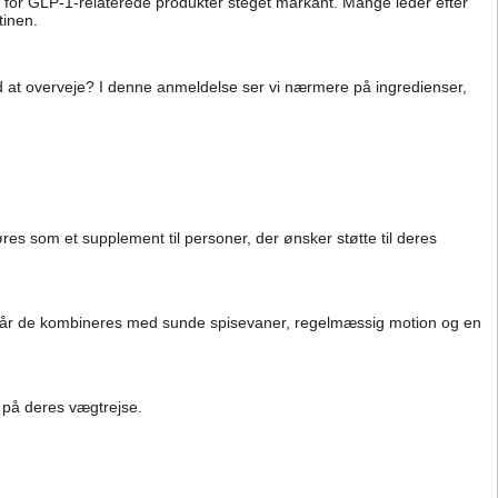
n for GLP-1-relaterede produkter steget markant. Mange leder efter
tinen.
 at overveje? I denne anmeldelse ser vi nærmere på ingredienser,
es som et supplement til personer, der ønsker støtte til deres
te, når de kombineres med sunde spisevaner, regelmæssig motion og en
e på deres vægtrejse.