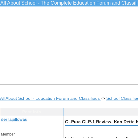
All About School - The Complete Education Forum and Classif
All About School - Education Forum and Classifieds
->
School Classifie
Post Info
derilapillowau
GLPura GLP-1 Review: Kan Dette K
Member