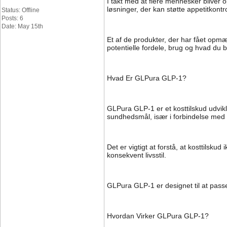
I takt med at flere mennesker bliver
løsninger, der kan støtte appetitkont
Status: Offline
Posts: 6
Date: May 15th
Et af de produkter, der har fået opm
potentielle fordele, brug og hvad du b
Hvad Er GLPura GLP-1?
GLPura GLP-1 er et kosttilskud udvik
sundhedsmål, især i forbindelse med ap
Det er vigtigt at forstå, at kosttils
konsekvent livsstil.
GLPura GLP-1 er designet til at passe
Hvordan Virker GLPura GLP-1?