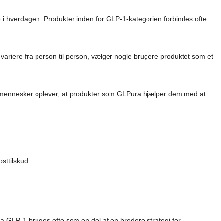
 hverdagen. Produkter inden for GLP-1-kategorien forbindes ofte
ariere fra person til person, vælger nogle brugere produktet som et
ogle mennesker oplever, at produkter som GLPura hjælper dem med at
sttilskud:
ra GLP-1 bruges ofte som en del af en bredere strategi for