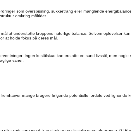
nger som overspisning, sukkertrang eller manglende energibalance i
 struktur omkring måltider.
mål at understøtte kroppens naturlige balance. Selvom oplevelser kan v
or at holde fokus på deres mål.
e forventninger. Ingen kosttilskud kan erstatte en sund livsstil, men n
aglige vaner.
t, fremhæver mange brugere følgende potentielle fordele ved lignende ko
de eller reducere vægt, kan struktur og disciplin være afgørende. GLPu