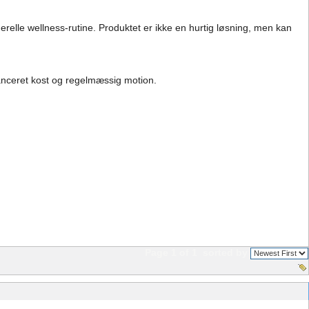
relle wellness-rutine. Produktet er ikke en hurtig løsning, men kan
lanceret kost og regelmæssig motion.
Page 1 of 1
sorted by