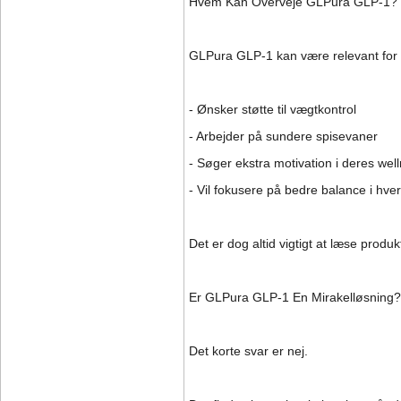
Hvem Kan Overveje GLPura GLP-1?
GLPura GLP-1 kan være relevant for 
- Ønsker støtte til vægtkontrol
- Arbejder på sundere spisevaner
- Søger ekstra motivation i deres wel
- Vil fokusere på bedre balance i hv
Det er dog altid vigtigt at læse produ
Er GLPura GLP-1 En Mirakelløsning?
Det korte svar er nej.