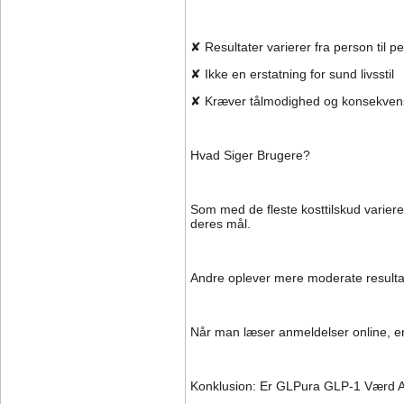
✘ Resultater varierer fra person til p
✘ Ikke en erstatning for sund livsstil
✘ Kræver tålmodighed og konsekven
Hvad Siger Brugere?
Som med de fleste kosttilskud varierer
deres mål.
Andre oplever mere moderate resultate
Når man læser anmeldelser online, er d
Konklusion: Er GLPura GLP-1 Værd A