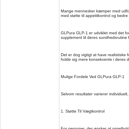
Mange mennesker kæmper med udfordri
med støtte til appetitkontrol og bedre
GLPura GLP-1 er udviklet med det for
supplement til deres sundhedsrutine f
Det er dog vigtigt at have realistisk
holde sig mere konsekvente i deres d
Mulige Fordele Ved GLPura GLP-1
Selvom resultater varierer individuel
1. Støtte Til Vægtkontrol
For personer, der ønsker at oprethol