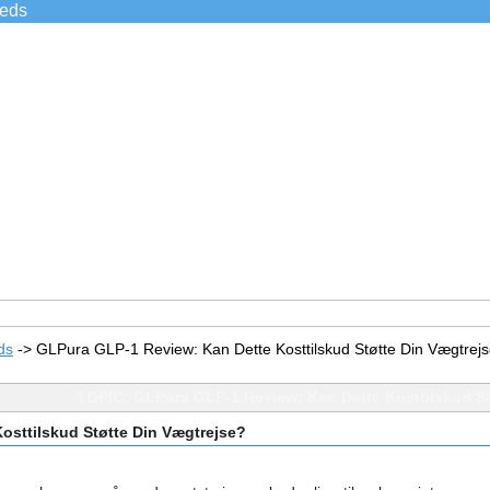
ieds
ds
->
GLPura GLP-1 Review: Kan Dette Kosttilskud Støtte Din Vægtrej
TOPIC: GLPura GLP-1 Review: Kan Dette Kosttilskud St
osttilskud Støtte Din Vægtrejse?