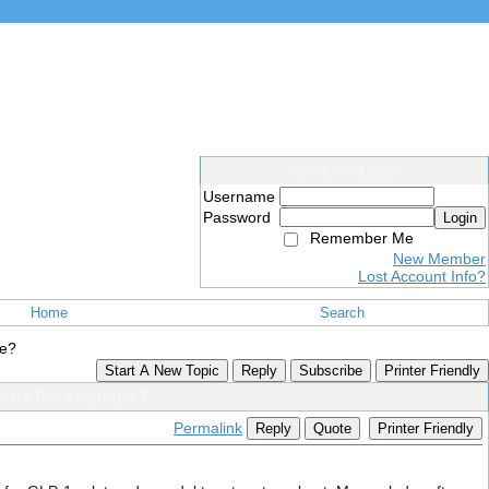
Members Login
Username
Password
Login
Remember Me
New Member
Lost Account Info?
Home
Search
se?
Start A New Topic
Reply
Subscribe
Printer Friendly
øtte Din Vægtrejse?
Permalink
Reply
Quote
Printer Friendly