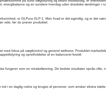
 opmærksomme på sund vægtstyring og bedre livsstilsvalg, er interesse
rol, energibalance og en sundere hverdag uden drastiske ændringer i ru
ærksomhed, er GLPura GLP-1. Men hvad er det egentlig, og er det værd
ør vide, før du prøver produktet.
let med fokus på vægtkontrol og generel wellness. Produktet markedsfør
petitstyring og opretholdelse af en balanceret livsstil.
kud ikke fungerer som en mirakelløsning. De bedste resultater opnås of
 ind i en daglig rutine og bruges af personer, som ønsker ekstra støtt