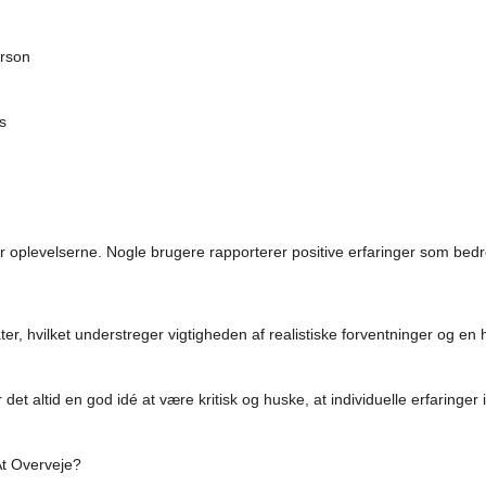
erson
s
 oplevelserne. Nogle brugere rapporterer positive erfaringer som bedre s
r, hvilket understreger vigtigheden af realistiske forventninger og en h
et altid en god idé at være kritisk og huske, at individuelle erfaringer i
t Overveje?