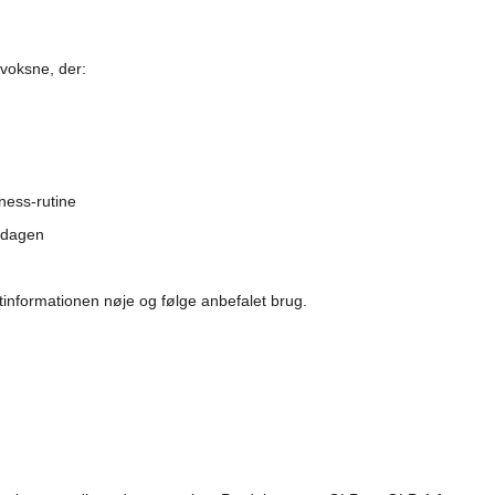
voksne, der:
lness-rutine
erdagen
ktinformationen nøje og følge anbefalet brug.