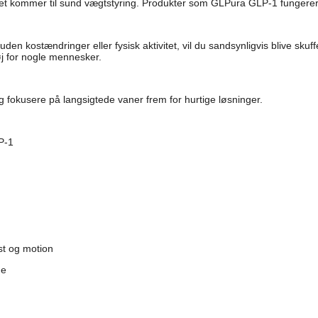
det kommer til sund vægtstyring. Produkter som GLPura GLP-1 fungerer b
 uden kostændringer eller fysisk aktivitet, vil du sandsynligvis blive s
øj for nogle mennesker.
g fokusere på langsigtede vaner frem for hurtige løsninger.
P-1
t og motion
ne