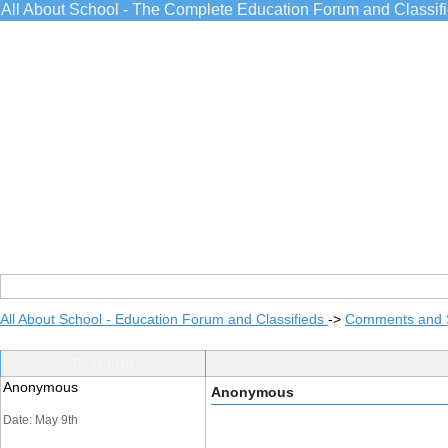
All About School - The Complete Education Forum and Classif
All About School - Education Forum and Classifieds
->
Comments and 
Post Info
Anonymous
Anonymous
Date: May 9th