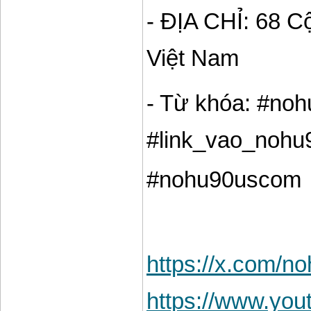
- ĐỊA CHỈ: 68 C
Việt Nam
- Từ khóa: #no
#link_vao_nohu
#nohu90uscom
https://x.com/
https://www.y