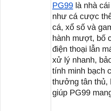
PG99
 là nhà cá
như cá cược thể 
cá, xổ số và ga
hành mượt, bố cụ
điện thoại lẫn m
xử lý nhanh, bảo
tính minh bạch 
thưởng tân thủ,
giúp PG99 mang 