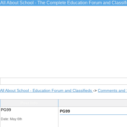
All About School - The Complete Education Forum and Classif
All About School - Education Forum and Classifieds
->
Comments and 
Post Info
PG99
PG99
Date: May 6th