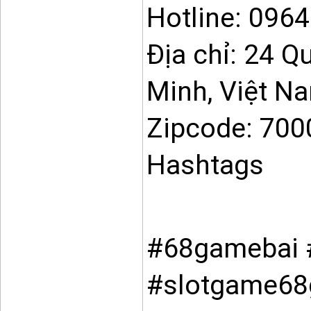
Hotline: 096
Địa chỉ: 24 Q
Minh, Việt N
Zipcode: 700
Hashtags
#68gamebai 
#slotgame68