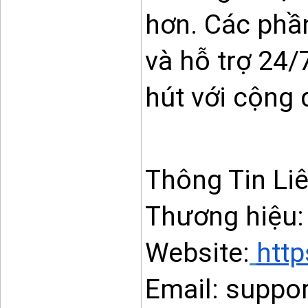
hơn. Các phần
và hỗ trợ 24/
hút với cộng
Thông Tin Li
Thương hiệu:
Website:
http
Email: suppo