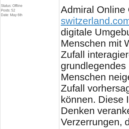
Status: Offline
Admiral Online
Posts: 52
Date: May 6th
switzerland.co
digitale Umgeb
Menschen mit W
Zufall interagie
grundlegendes
Menschen neige
Zufall vorhersa
können. Diese Il
Denken veranker
Verzerrungen, d