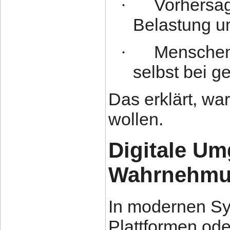
Vorhersag
·
Belastung 
Menschen 
·
selbst bei g
Das erklärt, war
wollen.
Digitale U
Wahrnehm
In modernen Sys
Plattformen od