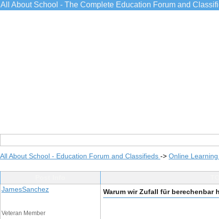
All About School - The Complete Education Forum and Classif
All About School - Education Forum and Classifieds
->
Online Learning
Post Info
TO
JamesSanchez
Warum wir Zufall für berechenbar 
Veteran Member