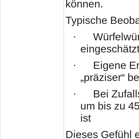
können.
Typische Beoba
Würfelwür
·
eingeschätzt
Eigene E
·
„präziser“ b
Bei Zufall
·
um bis zu 4
ist
Dieses Gefühl 