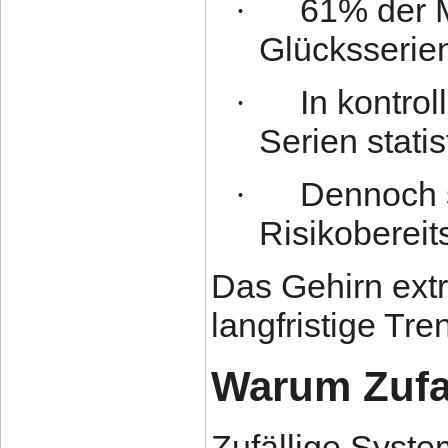
61% der 
·
Glücksserie
In kontrol
·
Serien statis
Dennoch s
·
Risikoberei
Das Gehirn extr
langfristige Tre
Warum Zufal
Zufällige Syst