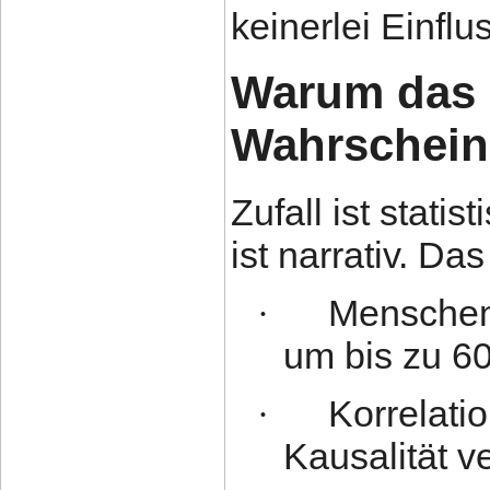
keinerlei Einflu
Warum das 
Wahrscheinl
Zufall ist stat
ist narrativ.
Das 
Menschen
·
um bis zu 6
Korrelatio
·
Kausalität v