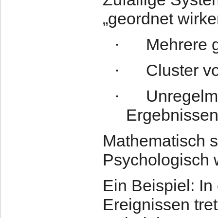
„geordnet wirke
Mehrere g
·
Cluster v
·
Unregelm
·
Ergebnisse
Mathematisch si
Psychologisch w
Ein Beispiel: In
Ereignissen tre