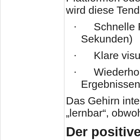
wird diese Tend
Schnelle 
·
Sekunden)
Klare vis
·
Wiederhol
·
Ergebnisse
Das Gehirn inter
„lernbar“, obwoh
Der positive