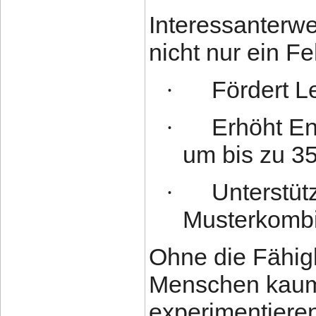
Interessanterwei
nicht nur ein Fe
Fördert L
·
Erhöht E
·
um bis zu 3
Unterstütz
·
Musterkombi
Ohne die Fähigk
Menschen kaum 
experimentiere