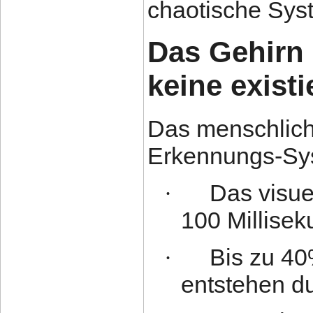
chaotische Sys
Das Gehirn
keine existi
Das menschliche
Erkennungs-Sy
Das visue
·
100 Millise
Bis zu 40
·
entstehen d