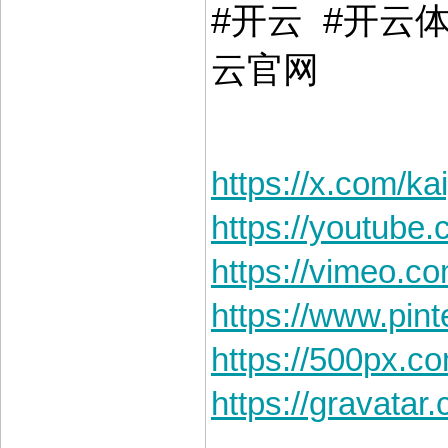
#开云  #开云体育
云官网
https://x.com/k
https://youtub
https://vimeo.
https://www.pin
https://500px.
https://gravata