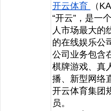
开云体育 
（KA
“开云”，是一
人市场最大的
的在线娱乐公司
公司业务包含
棋牌游戏、真
播、新型网络
开云体育集团规
员。