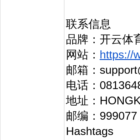
联系信息
品牌：开云体
网站：
https:/
邮箱：support@
电话：0813648
地址：HONGK
邮编：999077
Hashtags