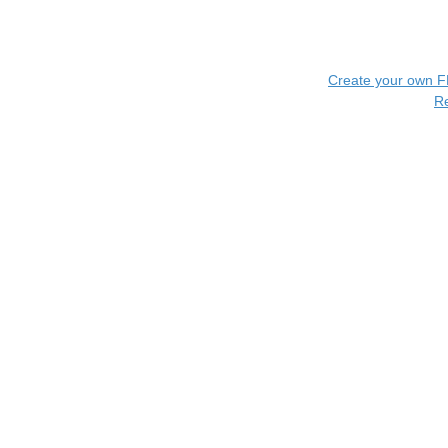
Create your own 
R