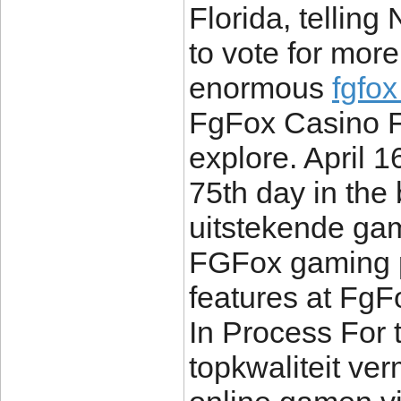
Florida, tellin
to vote for mor
enormous
fgfox
FgFox Casino Fo
explore. April 
75th day in the
uitstekende ga
FGFox gaming pl
features at Fg
In Process For 
topkwaliteit ver