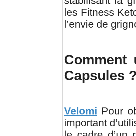
stabilisant la g
les Fitness Ket
l’envie de grign
Comment ut
Capsules 
Velomi
Pour ob
important d’uti
le cadre d’un 