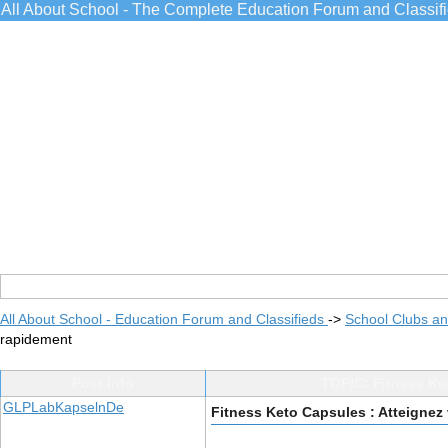
All About School - The Complete Education Forum and Classif
All About School - Education Forum and Classifieds
->
School Clubs an
rapidement
Post Info
TOPIC: Fitness Ket
GLPLabKapselnDe
Fitness Keto Capsules : Atteignez 