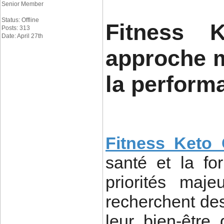
Senior Member
Status: Offline
Fitness 
Posts: 313
Date: April 27th
approche m
la perform
Fitness Keto
santé et la f
priorités maj
recherchent des
leur bien-être