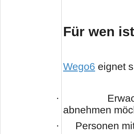
Für wen is
Wego6
eignet si
Erwac
·
abnehmen möc
Personen mi
·