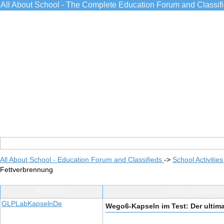
All About School - The Complete Education Forum and Classif
All About School - Education Forum and Classifieds
->
School Activitie
Fettverbrennung
Post Info
TOPIC: Wego6-Kap
GLPLabKapselnDe
Wego6-Kapseln im Test: Der ultima