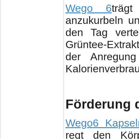
Wego 6
träg
anzukurbeln u
den Tag vertei
Grüntee-Extrak
der Anregun
Kalorienverbrau
Förderung 
Wego6 Kapsel
regt den Körp