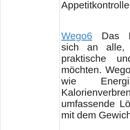
Appetitkontroll
Wego6
Das Nah
sich an alle,
praktische un
möchten. Wego6
wie Energi
Kalorienver
umfassende Lös
mit dem Gewic