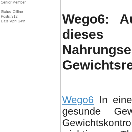
Senior Member
Status: Offline
Wego6: Au
Posts: 312
Date: April 24th
diese
Nahrungse
Gewichtsr
Wego6
In eine
gesunde Gewo
Gewichtskontr