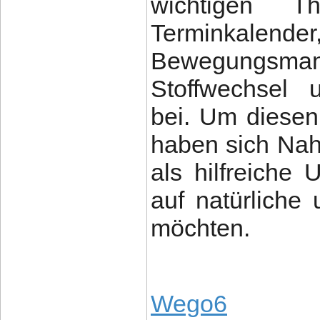
wichtigen T
Terminkalend
Bewegungsman
Stoffwechsel 
bei. Um diese
haben sich Na
als hilfreiche U
auf natürlich
möchten.
Wego6
ist