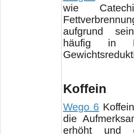
wie Catech
Fettverbrennu
aufgrund sei
häufig in Na
Gewichtsredukti
Koffein
Wego 6
Koffein
die Aufmerksam
erhöht und d