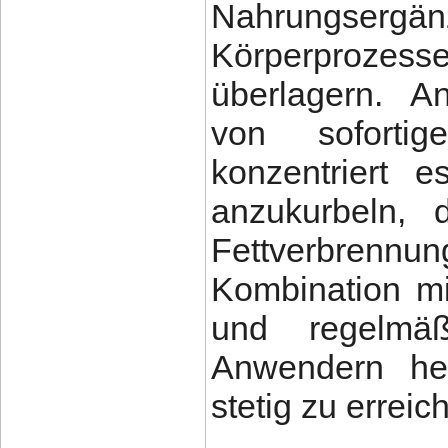
Nahrungsergän
Körperprozess
überlagern. An
von soforti
konzentriert 
anzukurbeln, 
Fettverbrennu
Kombination m
und regelmä
Anwendern hel
stetig zu erreic