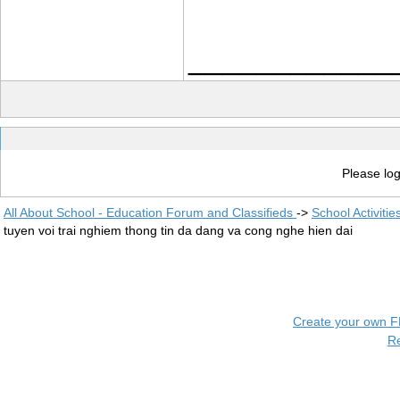
____________
Please log
All About School - Education Forum and Classifieds
->
School Activiti
tuyen voi trai nghiem thong tin da dang va cong nghe hien dai
Create your own 
R