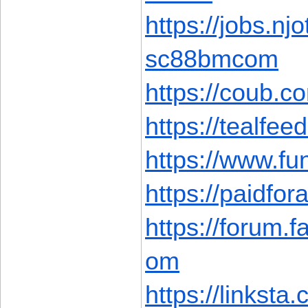
https://jobs.n
sc88bmcom
https://coub.
https://tealf
https://www.f
https://paidfo
https://forum
om
https://links