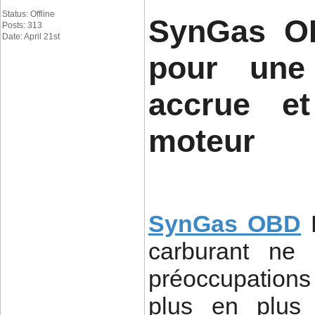
Status: Offline
SynGas OB
Posts: 313
Date: April 21st
pour une 
accrue et
moteur
SynGas OBD
carburant ne 
préoccupation
plus en plus 