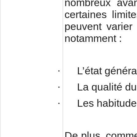
nombreux avant
certaines limit
peuvent varier 
notamment :
L’état génér
·
La qualité du
·
Les habitude
·
De plus, comme p