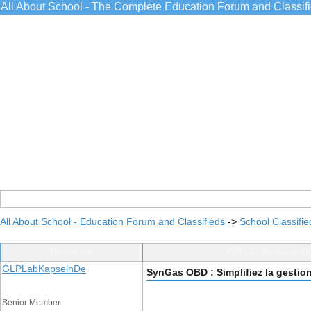
All About School - The Complete Education Forum and Classif
All About School - Education Forum and Classifieds
->
School Classifie
Post Info
TOPIC: SynGas OBD
GLPLabKapselnDe
SynGas OBD : Simplifiez la gesti
Senior Member