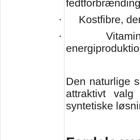
fedtforbrændin
Kostfibre, d
·
Vitami
·
energiprodukti
Den naturlige 
attraktivt va
syntetiske løsni