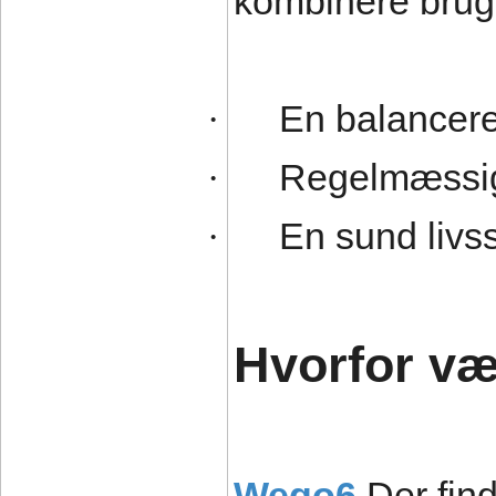
kombinere bru
En balancere
·
Regelmæssig
·
En sund livss
·
Hvorfor v
Wego6
Der fin