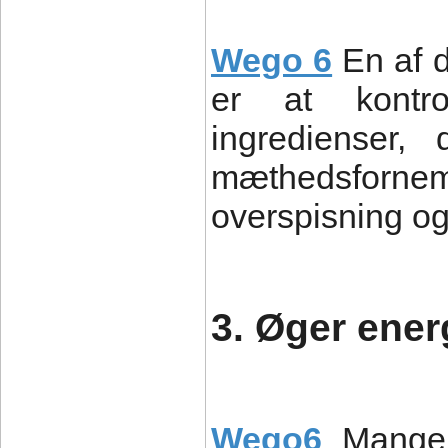
Wego 6
En af 
er at kontro
ingredienser
mæthedsforne
overspisning o
3. Øger ener
Wego6
Mange 