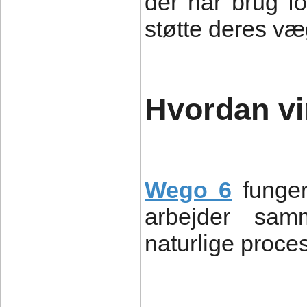
der har brug fo
støtte deres væ
Hvordan v
Wego 6
funger
arbejder sam
naturlige proce