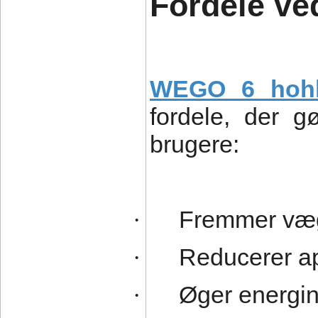
Fordele v
WEGO 6 hohl
fordele, der g
brugere:
Fremmer væg
·
Reducerer app
·
Øger energin
·