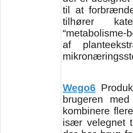
til at forbrænd
tilhører kat
“metabolisme-b
af planteekst
mikronæringssto
Wego6
Produk
brugeren med
kombinere flere
især velegnet 