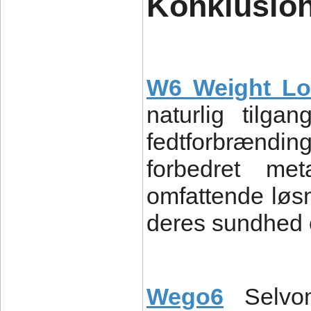
Konklusio
W6 Weight Lo
naturlig tilga
fedtforbrændin
forbedret met
omfattende løsn
deres sundhed og
Wego6
Selv