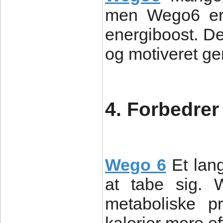
men Wego6 er f
energiboost. Det
og motiveret g
4. Forbedrer 
Wego 6
Et lan
at tabe sig. 
metaboliske p
kalorier mere eff