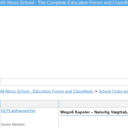
All About School - The Complete Education Forum and Classif
All About School - Education Forum and Classifieds
->
School Clubs an
Post Info
TOPIC: Wego6 
GLPLabKapselnDe
Wego6 Kapsler – Naturlig Vægttab
Senior Member