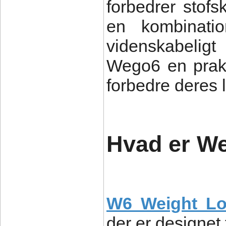
forbedrer stofs
en kombinatio
videnskabeligt 
Wego6 en prakt
forbedre deres li
Hvad er W
W6 Weight L
der er designet 