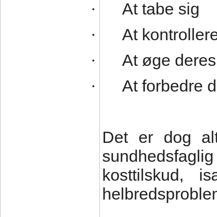
At tabe sig
·
At kontroller
·
At øge deres
·
At forbedre d
·
Det er dog al
sundhedsfaglig
kosttilskud, 
helbredsproble