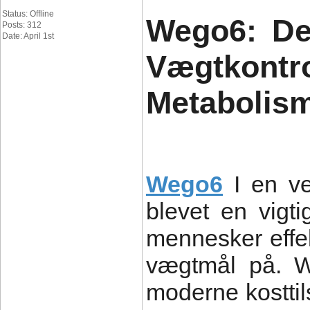
Status: Offline
Wego6: Den
Posts: 312
Date: April 1st
Vægtko
Metabolis
Wego6
I en v
blevet en vigt
mennesker effe
vægtmål på. W
moderne kosttil