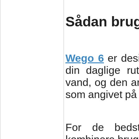
Sådan bru
Wego 6
er desi
din daglige ru
vand, og den an
som angivet på
For de bedst