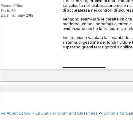
L'efficienza operativa di una piattaf
La velocità nell'elaborazione delle ric
Status: Offline
di accuratezza nei controlli di sicurez
Posts: 30
Date: February 20th
Vengono esaminate le caratteristiche d
moderne, come i portafogli elettronici
evidenziano anche la trasparenza relat
Inoltre, viene valutata la linearità de
sistema di gestione dei fondi fluido e
superano questi test rigorosi significa
__________________
All About School - Education Forum and Classifieds
->
Schools for Sal