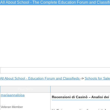
All About School - The Complete Education Forum and Classif
All About School - Education Forum and Classifieds
->
Schools for Sale
Post Info
mariaannaloisa
Recensioni di Casinò – Analisi dei 
Veteran Member